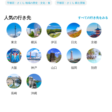
宇都宮・さくら 地域の歴史・文化・食
宇都宮・さくら 郷土景観
人気の行き先
すべての行き先をみる
東京
横浜
伊豆
日光
京都
大阪
神戸
山口
福岡
別府
長崎
沖縄