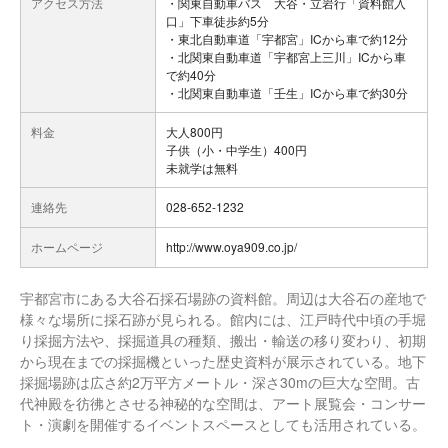
アクセス方法
・関東自動車バス 大谷・立岩行「資料館入
口」下車徒歩約5分
・東北自動車道「宇都宮」ICから車で約12分
・北関東自動車道「宇都宮上三川」ICから車
で約40分
・北関東自動車道「壬生」ICから車で約30分
料金
大人800円
子供（小・中学生）400円
未就学は無料
連絡先
028-652-1232
ホームページ
http://www.oya909.co.jp/
宇都宮市にある大谷石採石場跡の資料館。周辺は大谷石の産地で
様々な場所に採石跡が見られる。館内には、江戸時代中頃の手堀
り採掘方法や、採掘道具の種類、搬出・輸送の移り変わり、初期
から現在までの採掘機といった歴史資料が展示されている。地下
採掘場跡は広さ約2万平方メートル・深さ30mの巨大な空間。古
代神殿を彷彿とさせる神秘的な空間は、アート展覧会・コンサー
ト・演劇を開催するイベントスペースとしても活用されている。