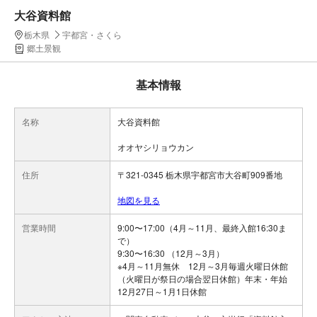
大谷資料館
栃木県
宇都宮・さくら
郷土景観
基本情報
名称
大谷資料館
オオヤシリョウカン
住所
〒321-0345 栃木県宇都宮市大谷町909番地
地図を見る
営業時間
9:00〜17:00（4月～11月、最終入館16:30ま
で）
9:30〜16:30 （12月～3月）
※4月～11月無休 12月～3月毎週火曜日休館
（火曜日が祭日の場合翌日休館）年末・年始
12月27日～1月1日休館