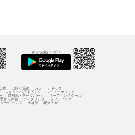
Android版アプリ
工房
日帰り温泉
カヌー･カヤック
グ・スキューバダイビング
シュノーケリング
ー
遊園地・テーマパーク
サーフィンスクール
 手作り体験
ボルダリング
ラフティング
ンジージャンプ
水族館
花火大会