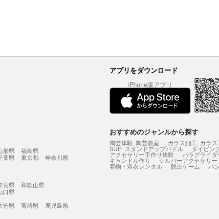
アプリをダウンロード
iPhone版アプリ
おすすめのジャンルから探す
陶芸体験･陶芸教室
ガラス細工･ガラス
SUP･スタンドアップパドル
ダイビン
山形県
福島県
アクセサリー手作り体験
パラグライダ
千葉県
東京都
神奈川県
キャンドル作り
シルバーアクセサリー
着物・浴衣レンタル
脱出ゲーム
バ
奈良県
和歌山県
山口県
大分県
宮崎県
鹿児島県