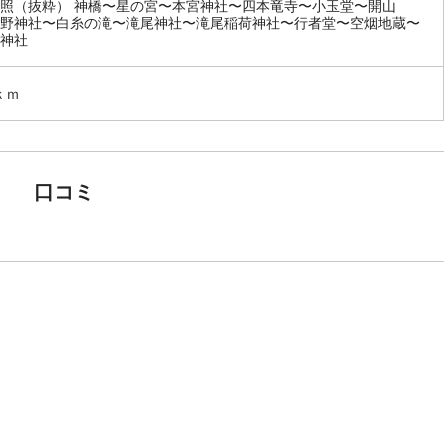
照（抜粋） 神橋〜星の宮〜本宮神社〜四本竜寺〜小玉堂〜開山
野神社〜白糸の滝〜滝尾神社〜滝尾稲荷神社〜行者堂〜空烟地蔵〜
神社
ｋｍ
口コミ