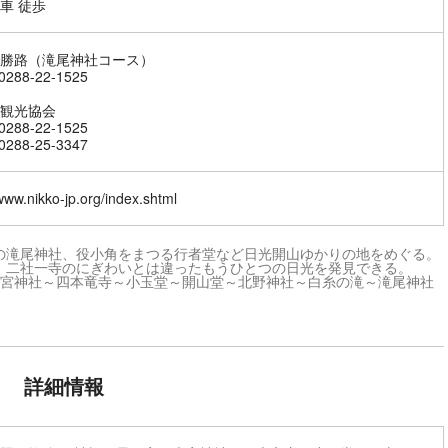
車 徒歩
勝路（滝尾神社コース）
288-22-1525
観光協会
288-22-1525
288-25-3347
/www.nikko-jp.org/index.shtml
の滝尾神社、役小角をまつる行者堂など日光開山ゆかりの地をめぐる。
。二社一寺のにぎわいとは違ったもうひとつの日光を発見できる。
本宮神社～四本竜寺～小玉堂～開山堂～北野神社～白糸の滝～滝尾神社
詳細情報