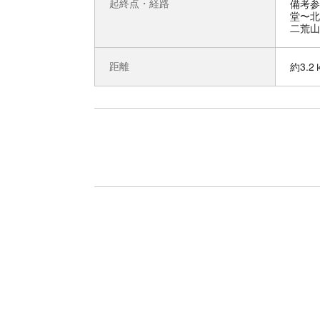
起終点・経路
備考参
堂〜北
二荒山
距離
約3.2