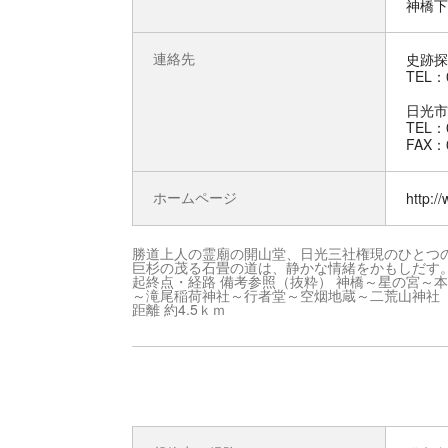
神橋下
連絡先
史跡探
TEL：0
日光市
TEL：0
FAX：0
ホームページ
http:/
勝道上人の霊廟の開山堂、日光三社権現のひとつ
巨杉の茂る石畳の道は、静かな情緒をかもしだす
起終点・経路 備考参照（抜粋） 神橋～星の宮～
～滝尾稲荷神社～行者堂～空烟地蔵～二荒山神社
距離 約4.5ｋｍ