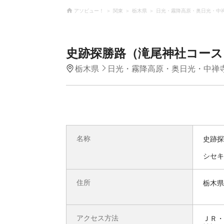
アソビュー！
関東
栃木県
日光・霧降高原・奥日光・中
史跡探勝路（滝尾神社コース
栃木県
日光・霧降高原・奥日光・中禅
名称
史跡探
シセキ
住所
栃木県
アクセス方法
ＪＲ・