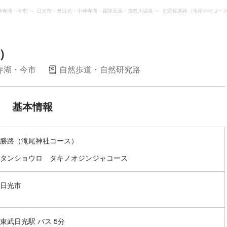
禅寺湖・今市
日光市・奥日光・中禅寺湖・霧降高原・鬼怒川温泉
史跡探勝路（滝尾神社コー
）
寺湖・今市
自然歩道・自然研究路
基本情報
勝路（滝尾神社コース）
タンショウロ タキノオジンジャコース
日光市
東武日光駅 バス 5分