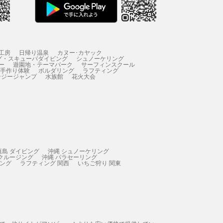
工房
日帰り温泉
カヌー･カヤック
グ・スキューバダイビング
シュノーケリング
ー
遊園地・テーマパーク
サーフィンスクール
 手作り体験
ボルダリング
ラフティング
ンジージャンプ
水族館
花火大会
垣島 ダイビング
沖縄 シュノーケリング
 クルージング
沖縄 パラセーリング
ィング
ラフティング 関西
いちご狩り 関東