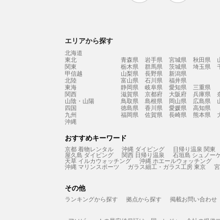
エリアから探す
北海道
東北
青森県
岩手県
宮城県
秋田県
関東
栃木県
群馬県
茨城県
埼玉県
甲信越
山梨県
長野県
新潟県
北陸
富山県
石川県
福井県
東海
静岡県
岐阜県
愛知県
三重県
関西
滋賀県
京都府
大阪府
兵庫県
山陰・山陽
鳥取県
島根県
岡山県
広島県
四国
徳島県
香川県
愛媛県
高知県
九州
福岡県
佐賀県
長崎県
熊本県
沖縄
おすすめキーワード
京都 着物レンタル
沖縄 ダイビング
日帰り温泉 関東
屋久島 ダイビング
関西 日帰り温泉
石垣島 シュノー
天草 イルカウォッチング
沖縄 ホエールウォッチング
沖縄 マリンスポーツ
ガラス細工・ガラス工房 東京
宮
その他
ランキングから探す
拠点から探す
掲載お問い合わせ