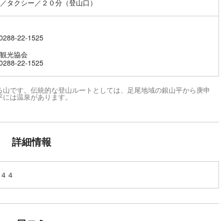
／タクシー／２０分（登山口）
288-22-1525
観光協会
288-22-1525
る山です。伝統的な登山ルートとしては、足尾地域の銀山平から庚申
平には温泉があります。
詳細情報
４４