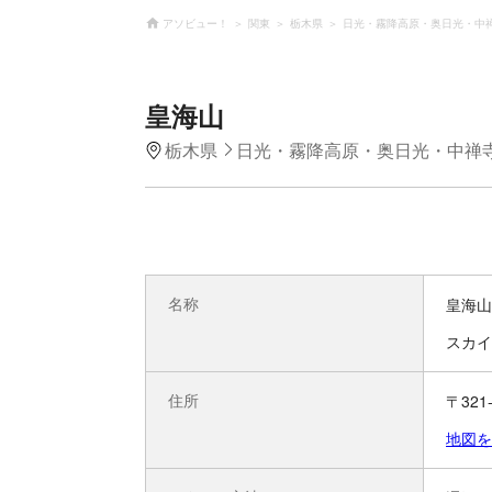
アソビュー！
関東
栃木県
日光・霧降高原・奥日光・中
皇海山
栃木県
日光・霧降高原・奥日光・中禅
名称
皇海山
スカイ
住所
〒32
地図を