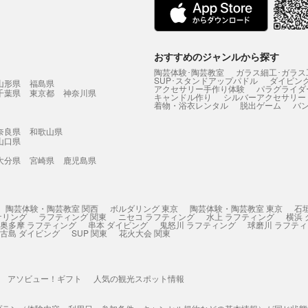
おすすめのジャンルから探す
陶芸体験･陶芸教室
ガラス細工･ガラス
SUP･スタンドアップパドル
ダイビン
山形県
福島県
アクセサリー手作り体験
パラグライダ
千葉県
東京都
神奈川県
キャンドル作り
シルバーアクセサリー
着物・浴衣レンタル
脱出ゲーム
バ
奈良県
和歌山県
山口県
大分県
宮崎県
鹿児島県
陶芸体験・陶芸教室 関西
ボルダリング 東京
陶芸体験・陶芸教室 東京
石
ケリング
ラフティング 関東
ニセコ ラフティング
水上 ラフティング
横浜
奥多摩 ラフティング
串本 ダイビング
鬼怒川 ラフティング
球磨川 ラフテ
古島 ダイビング
SUP 関東
花火大会 関東
アソビュー！ギフト
人気の観光スポット情報