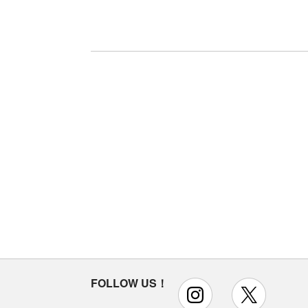
FOLLOW US！
instagram
x