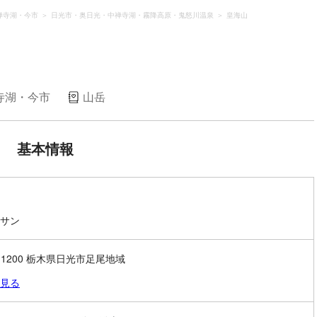
禅寺湖・今市
日光市・奥日光・中禅寺湖・霧降高原・鬼怒川温泉
皇海山
寺湖・今市
山岳
基本情報
サン
1-1200 栃木県日光市足尾地域
見る