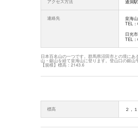
アクセス方法
通洞駅
連絡先
皇海山
TEL：0
日光市
TEL：0
日本百名山の一つです。群馬県沼田市との境にあ
山・鋸山を経て皇海山に登ります。登山口の銀山
【規模】標高：2143.6
標高
２，１