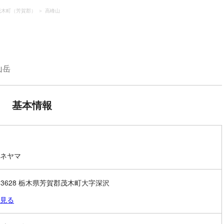
茂木町（芳賀郡）
高峰山
山岳
基本情報
ネヤマ
1-3628 栃木県芳賀郡茂木町大字深沢
見る