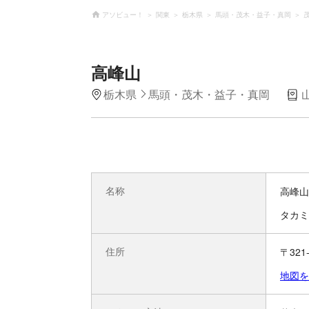
アソビュー！
関東
栃木県
馬頭・茂木・益子・真岡
高峰山
栃木県
馬頭・茂木・益子・真岡
名称
高峰山
タカミ
住所
〒32
地図を