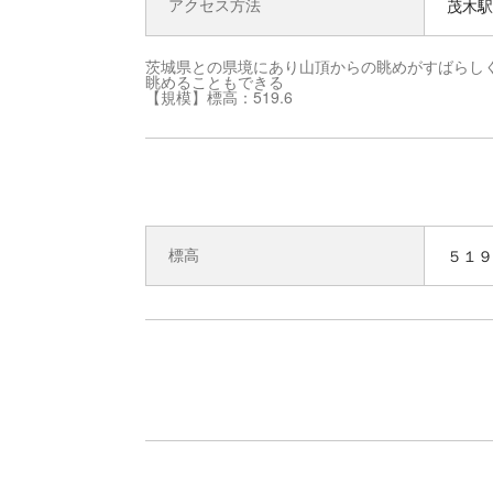
アクセス方法
茂木駅 
茨城県との県境にあり山頂からの眺めがすばらし
眺めることもできる
【規模】標高：519.6
標高
５１９