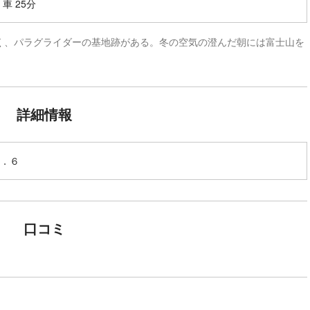
車 25分
く、パラグライダーの基地跡がある。冬の空気の澄んだ朝には富士山を
詳細情報
．６
口コミ