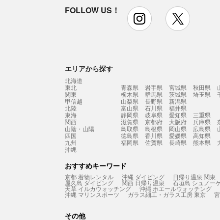
FOLLOW US！
instagram
x
エリアから探す
北海道
東北
青森県
岩手県
宮城県
秋田県
関東
栃木県
群馬県
茨城県
埼玉県
甲信越
山梨県
長野県
新潟県
北陸
富山県
石川県
福井県
東海
静岡県
岐阜県
愛知県
三重県
関西
滋賀県
京都府
大阪府
兵庫県
山陰・山陽
鳥取県
島根県
岡山県
広島県
四国
徳島県
香川県
愛媛県
高知県
九州
福岡県
佐賀県
長崎県
熊本県
沖縄
おすすめキーワード
京都 着物レンタル
沖縄 ダイビング
日帰り温泉 関東
屋久島 ダイビング
関西 日帰り温泉
石垣島 シュノー
天草 イルカウォッチング
沖縄 ホエールウォッチング
沖縄 マリンスポーツ
ガラス細工・ガラス工房 東京
宮
その他