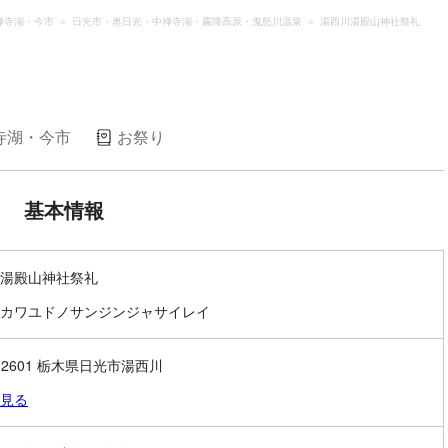
禅寺湖・今市
日光市・奥日光・中禅寺湖・霧降高原・鬼怒川温泉
湯西川湯殿山神社祭礼
寺湖・今市
お祭り
基本情報
湯殿山神社祭礼
カワユドノサンジンジャサイレイ
1-2601 栃木県日光市湯西川
見る