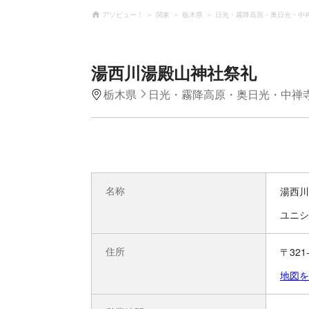
アソビュー！
関東
栃木県
日光・霧降高原・奥日光・中
湯西川湯殿山神社祭礼
栃木県
日光・霧降高原・奥日光・中禅
名称
湯西川
ユニシ
住所
〒32
地図を