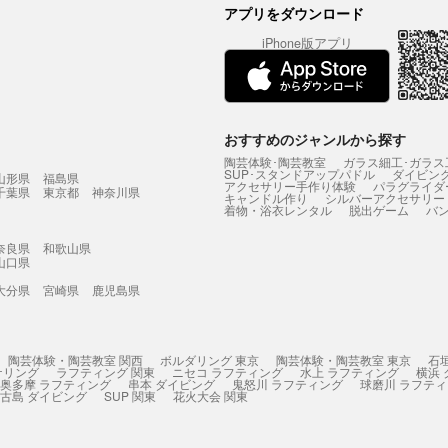
アプリをダウンロード
iPhone版アプリ
おすすめのジャンルから探す
陶芸体験･陶芸教室
ガラス細工･ガラス
SUP･スタンドアップパドル
ダイビン
山形県
福島県
アクセサリー手作り体験
パラグライダ
千葉県
東京都
神奈川県
キャンドル作り
シルバーアクセサリー
着物・浴衣レンタル
脱出ゲーム
バ
奈良県
和歌山県
山口県
大分県
宮崎県
鹿児島県
陶芸体験・陶芸教室 関西
ボルダリング 東京
陶芸体験・陶芸教室 東京
石
ケリング
ラフティング 関東
ニセコ ラフティング
水上 ラフティング
横浜
奥多摩 ラフティング
串本 ダイビング
鬼怒川 ラフティング
球磨川 ラフテ
古島 ダイビング
SUP 関東
花火大会 関東