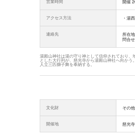
営業時間
開催 
アクセス方法
・湯西
連絡先
所在地 
問合せ先
湯殿山神社は湯の守り神として信仰されており、
とした大行列が、慈光寺から湯殿山神社へ向かう
人立三匹獅子舞を奉納する。
文化財
その他
開催地
慈光寺