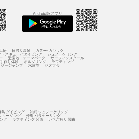
Android版アプリ
工房
日帰り温泉
カヌー･カヤック
グ・スキューバダイビング
シュノーケリング
ー
遊園地・テーマパーク
サーフィンスクール
 手作り体験
ボルダリング
ラフティング
ンジージャンプ
水族館
花火大会
垣島 ダイビング
沖縄 シュノーケリング
 クルージング
沖縄 パラセーリング
ィング
ラフティング 関西
いちご狩り 関東