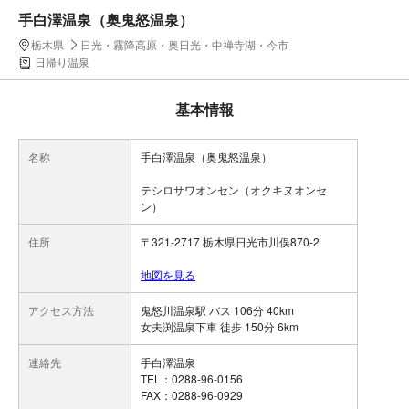
手白澤温泉（奥鬼怒温泉）
栃木県
日光・霧降高原・奥日光・中禅寺湖・今市
日帰り温泉
基本情報
名称
手白澤温泉（奥鬼怒温泉）
テシロサワオンセン（オクキヌオンセ
ン）
住所
〒321-2717 栃木県日光市川俣870-2
地図を見る
アクセス方法
鬼怒川温泉駅 バス 106分 40km
女夫渕温泉下車 徒歩 150分 6km
連絡先
手白澤温泉
TEL：0288-96-0156
FAX：0288-96-0929