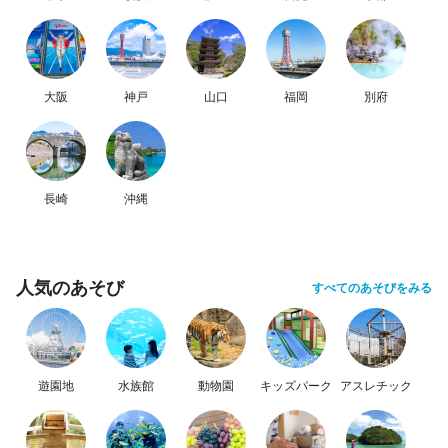
大阪
神戸
山口
福岡
別府
長崎
沖縄
人気のあそび
すべてのあそびをみる
遊園地
水族館
動物園
キッズパーク
アスレチック