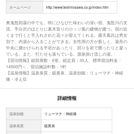
ホームページ
http://www.teshirosawa.co.jp/index.htm
奥鬼怒四湯の中でも、特にひなびた味わいの深い宿。鬼怒川の支
流、手白沢のほとりに素木造りのロッジ風の建物が建つ。宿の近
くまで行くと手入れされた花々が迎えてくれる。露天風呂は男女
別で、内湯から入ることができる。女性用の方が新しく、湯舟の
中央に腰かけられる平岩があったり、回りを岩で囲ったりと凝っ
ている。また、打たせも落ちている。源泉掛け流しの湯。
【宿泊情報】総部屋数：6室、総定員：30人、標準宿泊料金：
14500円～、宿泊施設軒数：1軒
【温泉情報】温泉泉質：硫黄泉、温泉効能：リューマチ・神経
痛・冷え症
詳細情報
温泉効能
リューマチ・神経痛
温泉泉質
硫黄泉