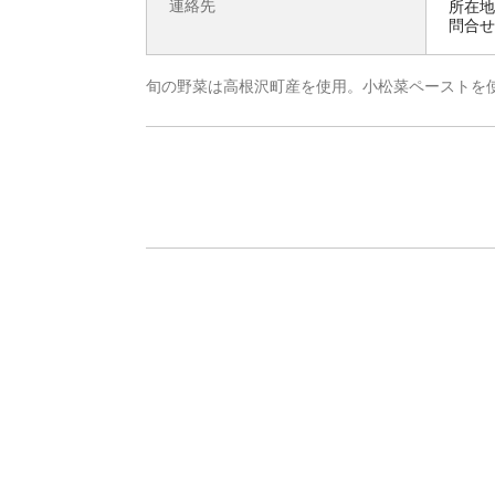
連絡先
所在地 
問合せ先
旬の野菜は高根沢町産を使用。小松菜ペーストを