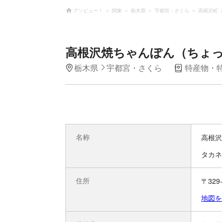
アソビュー！
関東
栃木県
宇都宮・さくら
高根沢町
高根沢焼ちゃんぽん（ちょ
栃木県
宇都宮・さくら
特産物・
名称
高根沢
タカネ
住所
〒32
地図を