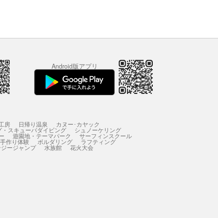
Android版アプリ
工房
日帰り温泉
カヌー･カヤック
グ・スキューバダイビング
シュノーケリング
ー
遊園地・テーマパーク
サーフィンスクール
 手作り体験
ボルダリング
ラフティング
ンジージャンプ
水族館
花火大会