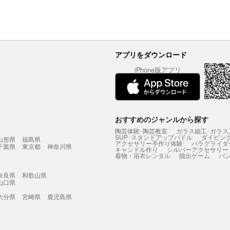
アプリをダウンロード
iPhone版アプリ
おすすめのジャンルから探す
陶芸体験･陶芸教室
ガラス細工･ガラス
SUP･スタンドアップパドル
ダイビン
山形県
福島県
アクセサリー手作り体験
パラグライダ
千葉県
東京都
神奈川県
キャンドル作り
シルバーアクセサリー
着物・浴衣レンタル
脱出ゲーム
バ
奈良県
和歌山県
山口県
大分県
宮崎県
鹿児島県