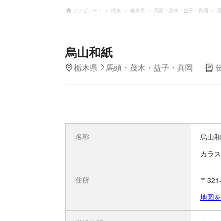
アソビュー！
関東
栃木県
馬頭・茂木・益子・真岡
烏山和紙
栃木県
馬頭・茂木・益子・真岡
名称
烏山和
カラス
住所
〒321
地図を