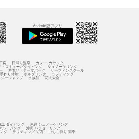
Android版アプリ
工房
日帰り温泉
カヌー･カヤック
グ・スキューバダイビング
シュノーケリング
ー
遊園地・テーマパーク
サーフィンスクール
 手作り体験
ボルダリング
ラフティング
ンジージャンプ
水族館
花火大会
垣島 ダイビング
沖縄 シュノーケリング
 クルージング
沖縄 パラセーリング
ィング
ラフティング 関西
いちご狩り 関東