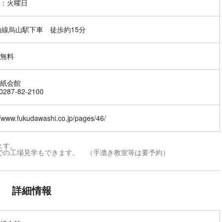
：火曜日
山線烏山駅下車 徒歩約15分
無料
紙会館
287-82-2100
//www.fukudawashi.co.jp/pages/46/
ます。
での工場見学もできます。 （手漉き教室等は要予約）
詳細情報