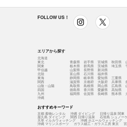
FOLLOW US！
instagram
x
エリアから探す
北海道
東北
青森県
岩手県
宮城県
秋田県
関東
栃木県
群馬県
茨城県
埼玉県
甲信越
山梨県
長野県
新潟県
北陸
富山県
石川県
福井県
東海
静岡県
岐阜県
愛知県
三重県
関西
滋賀県
京都府
大阪府
兵庫県
山陰・山陽
鳥取県
島根県
岡山県
広島県
四国
徳島県
香川県
愛媛県
高知県
九州
福岡県
佐賀県
長崎県
熊本県
沖縄
おすすめキーワード
京都 着物レンタル
沖縄 ダイビング
日帰り温泉 関東
屋久島 ダイビング
関西 日帰り温泉
石垣島 シュノー
天草 イルカウォッチング
沖縄 ホエールウォッチング
沖縄 マリンスポーツ
ガラス細工・ガラス工房 東京
宮