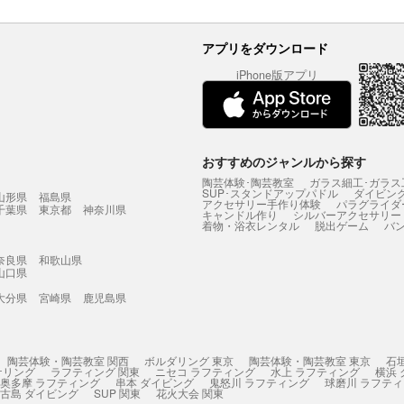
アプリをダウンロード
iPhone版アプリ
おすすめのジャンルから探す
陶芸体験･陶芸教室
ガラス細工･ガラス
SUP･スタンドアップパドル
ダイビン
山形県
福島県
アクセサリー手作り体験
パラグライダ
千葉県
東京都
神奈川県
キャンドル作り
シルバーアクセサリー
着物・浴衣レンタル
脱出ゲーム
バ
奈良県
和歌山県
山口県
大分県
宮崎県
鹿児島県
陶芸体験・陶芸教室 関西
ボルダリング 東京
陶芸体験・陶芸教室 東京
石
ケリング
ラフティング 関東
ニセコ ラフティング
水上 ラフティング
横浜
奥多摩 ラフティング
串本 ダイビング
鬼怒川 ラフティング
球磨川 ラフテ
古島 ダイビング
SUP 関東
花火大会 関東