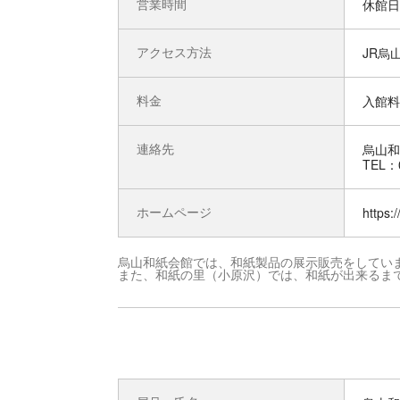
営業時間
休館日
アクセス方法
JR烏
料金
入館料
連絡先
烏山和
TEL：0
ホームページ
https:
烏山和紙会館では、和紙製品の展示販売をしてい
また、和紙の里（小原沢）では、和紙が出来るま