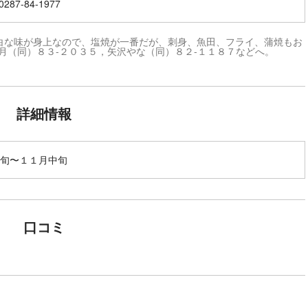
287-84-1977
白な味が身上なので、塩焼が一番だが、刺身、魚田、フライ、蒲焼もお
月（同）８３-２０３５，矢沢やな（同）８２-１１８７などへ。
詳細情報
旬〜１１月中旬
口コミ