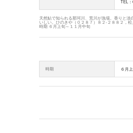
TEL：0
天然鮎で知られる那珂川、荒川が漁場。香りと淡
いしい。ひのきや（０２８７）８２-２８８２，松
時期 ６月上旬～１１月中旬
時期
６月上