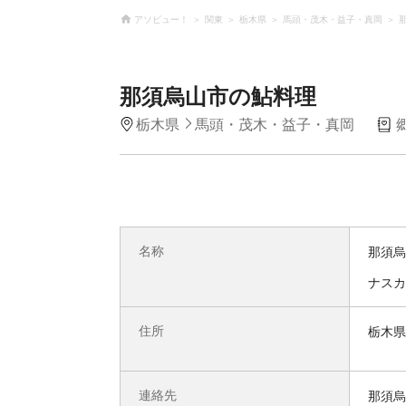
アソビュー！
関東
栃木県
馬頭・茂木・益子・真岡
那須烏山市の鮎料理
栃木県
馬頭・茂木・益子・真岡
名称
那須烏
ナスカ
住所
栃木県
連絡先
那須烏