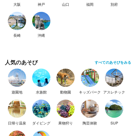
大阪
神戸
山口
福岡
別府
長崎
沖縄
人気のあそび
すべてのあそびをみる
遊園地
水族館
動物園
キッズパーク
アスレチック
日帰り温泉
ダイビング
果物狩り
陶芸体験
SUP