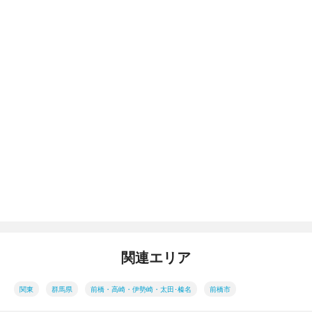
関連エリア
関東
群馬県
前橋・高崎・伊勢崎・太田･榛名
前橋市