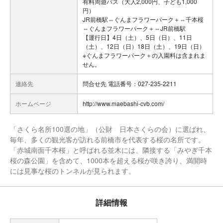
有料周遊バス（大人2,000円、子ども1,000
円）
JR前橋駅⇔ぐんまフラワーパーク＋⇔千本桜
⇔ぐんまフラワーパーク＋⇔JR前橋駅
【運行日】4日（土）、5日（日）、11日
（土）、12日（日）18日（土）、19日（日）
※ぐんまフラワーパーク＋の入園料は含まれま
せん。
連絡先
問合せ先 電話番号：027-235-2211
ホームページ
http://www.maebashi-cvb.com/
「さくら名所100選の地」（公財 日本さくらの会）に選ばれ、
毎年、多くの観光客が訪れる前橋市を代表する桜の名所です。
「赤城南面千本桜」と呼ばれる並木には、隣接する「みやぎ千本
桜の森公園」を含めて、1000本を超える桜が咲き誇り、満開時
詳細情報