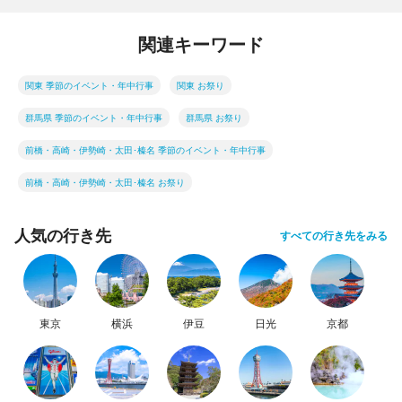
関連キーワード
関東 季節のイベント・年中行事
関東 お祭り
群馬県 季節のイベント・年中行事
群馬県 お祭り
前橋・高崎・伊勢崎・太田･榛名 季節のイベント・年中行事
前橋・高崎・伊勢崎・太田･榛名 お祭り
人気の行き先
すべての行き先をみる
東京
横浜
伊豆
日光
京都