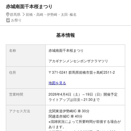
赤城南面千本桜まつり
群馬県
前橋・高崎・伊勢崎・太田･榛名
お祭り
基本情報
名称
赤城南面千本桜まつり
アカギナンメンセンボンザクラマツリ
住所
〒371-0241 群馬県前橋市苗ヶ島町2511-2
地図を見る
営業時間
2026年4月4日（土）～19日（日）開催予定
ライトアップは日没～21:30まで
アクセス方法
北関東道伊勢崎IC 車 30分
関越道赤城IC 車 40分
※混雑状況によって所要時間が前後する場合が
あります。