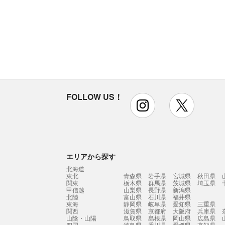
FOLLOW US！
instagram
x
エリアから探す
北海道
東北
青森県
岩手県
宮城県
秋田県
関東
栃木県
群馬県
茨城県
埼玉県
甲信越
山梨県
長野県
新潟県
北陸
富山県
石川県
福井県
東海
静岡県
岐阜県
愛知県
三重県
関西
滋賀県
京都府
大阪府
兵庫県
山陰・山陽
鳥取県
島根県
岡山県
広島県
四国
徳島県
香川県
愛媛県
高知県