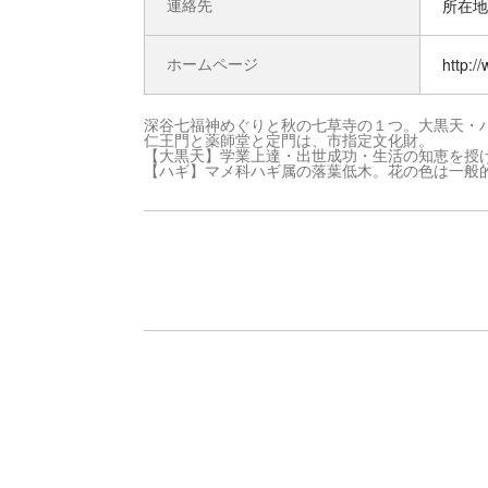
連絡先
所在地 
ホームページ
http://
深谷七福神めぐりと秋の七草寺の１つ。大黒天・
仁王門と薬師堂と定門は、市指定文化財。
【大黒天】学業上達・出世成功・生活の知恵を授
【ハギ】マメ科ハギ属の落葉低木。花の色は一般的