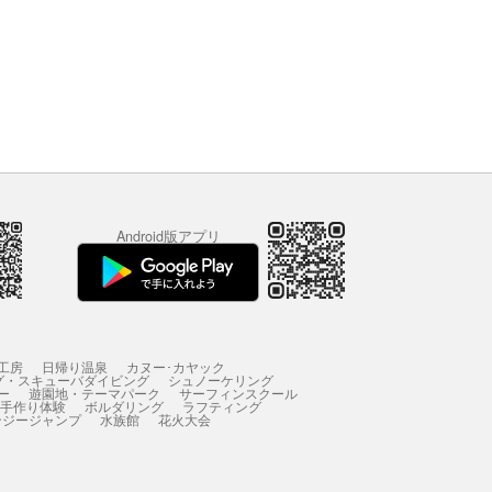
Android版アプリ
工房
日帰り温泉
カヌー･カヤック
グ・スキューバダイビング
シュノーケリング
ー
遊園地・テーマパーク
サーフィンスクール
 手作り体験
ボルダリング
ラフティング
ンジージャンプ
水族館
花火大会