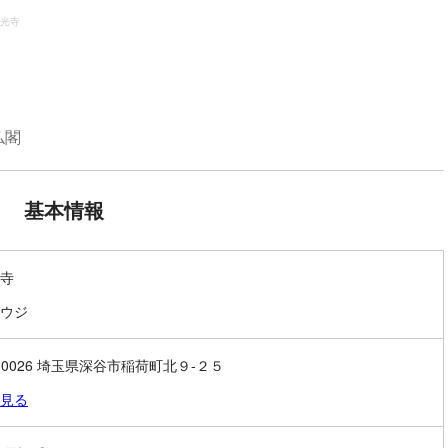
光寺
仏閣
基本情報
寺
ウジ
6-0026 埼玉県深谷市稲荷町北９-２５
見る