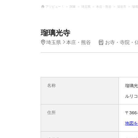
アソビュー！
関東
埼玉県
本庄・熊谷
深谷市
瑠璃
瑠璃光寺
埼玉県
本庄・熊谷
お寺・寺院・
名称
瑠璃光
ルリコ
住所
〒36
地図を