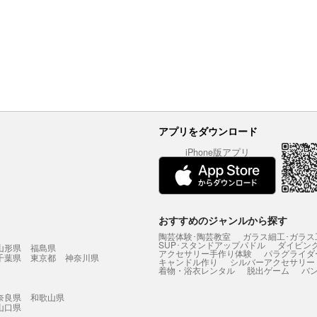
アプリをダウンロード
iPhone版アプリ
おすすめのジャンルから探す
陶芸体験･陶芸教室
ガラス細工･ガラス
SUP･スタンドアップパドル
ダイビン
山形県
福島県
アクセサリー手作り体験
パラグライダ
千葉県
東京都
神奈川県
キャンドル作り
シルバーアクセサリー
着物・浴衣レンタル
脱出ゲーム
バ
奈良県
和歌山県
山口県