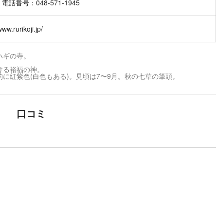
電話番号：048-571-1945
www.rurikoji.jp/
ハギの寺。
ける裕福の神。
に紅紫色(白色もある)。見頃は7〜9月。秋の七草の筆頭。
口コミ