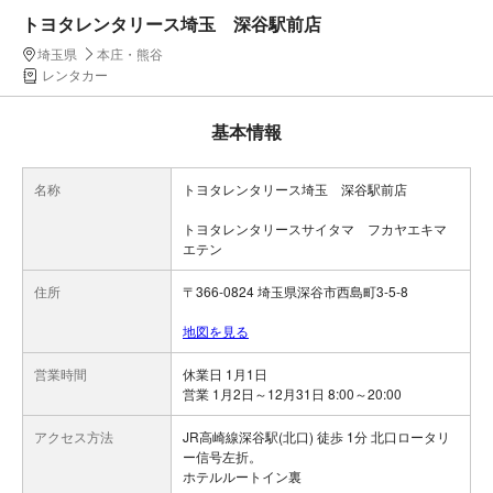
トヨタレンタリース埼玉 深谷駅前店
埼玉県
本庄・熊谷
レンタカー
基本情報
名称
トヨタレンタリース埼玉 深谷駅前店
トヨタレンタリースサイタマ フカヤエキマ
エテン
住所
〒366-0824 埼玉県深谷市西島町3-5-8
地図を見る
営業時間
休業日 1月1日
営業 1月2日～12月31日 8:00～20:00
アクセス方法
JR高崎線深谷駅(北口) 徒歩 1分 北口ロータリ
ー信号左折。
ホテルルートイン裏