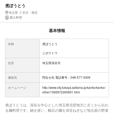
煮ぼうとう
埼玉県
本庄・熊谷
郷土料理
基本情報
名称
煮ぼうとう
ニボウトウ
住所
埼玉県深谷市
連絡先
問合せ先 電話番号：048-577-3409
ホームページ
http://www.city.fukaya.saitama.jp/kanko/kanko/
other/1392872265691.html
煮ぼうとうは、深谷を中心とした埼玉県北部地方に古くから伝わ
る麺料理です。鍋を使い、幅広の麺を深谷ねぎなど地元産の野菜