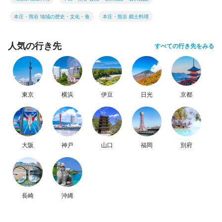
本庄・熊谷 地域の歴史・文化・食
本庄・熊谷 郷土料理
人気の行き先
すべての行き先をみる
東京
横浜
伊豆
日光
京都
大阪
神戸
山口
福岡
別府
長崎
沖縄