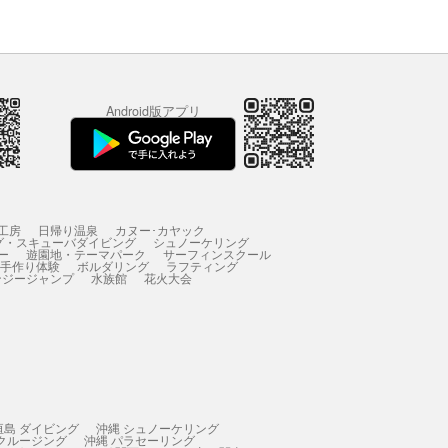
Android版アプリ
工房
日帰り温泉
カヌー･カヤック
グ・スキューバダイビング
シュノーケリング
ー
遊園地・テーマパーク
サーフィンスクール
 手作り体験
ボルダリング
ラフティング
ンジージャンプ
水族館
花火大会
垣島 ダイビング
沖縄 シュノーケリング
 クルージング
沖縄 パラセーリング