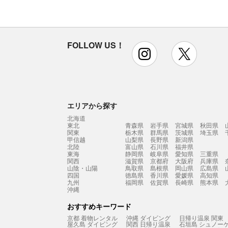
FOLLOW US！
instagram
x
エリアから探す
北海道
東北
青森県
岩手県
宮城県
秋田県
関東
栃木県
群馬県
茨城県
埼玉県
甲信越
山梨県
長野県
新潟県
北陸
富山県
石川県
福井県
東海
静岡県
岐阜県
愛知県
三重県
関西
滋賀県
京都府
大阪府
兵庫県
山陰・山陽
鳥取県
島根県
岡山県
広島県
四国
徳島県
香川県
愛媛県
高知県
九州
福岡県
佐賀県
長崎県
熊本県
沖縄
おすすめキーワード
京都 着物レンタル
沖縄 ダイビング
日帰り温泉 関東
屋久島 ダイビング
関西 日帰り温泉
石垣島 シュノー