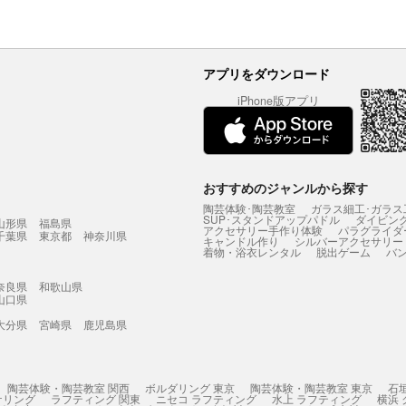
アプリをダウンロード
iPhone版アプリ
おすすめのジャンルから探す
陶芸体験･陶芸教室
ガラス細工･ガラス
SUP･スタンドアップパドル
ダイビン
山形県
福島県
アクセサリー手作り体験
パラグライダ
千葉県
東京都
神奈川県
キャンドル作り
シルバーアクセサリー
着物・浴衣レンタル
脱出ゲーム
バ
奈良県
和歌山県
山口県
大分県
宮崎県
鹿児島県
陶芸体験・陶芸教室 関西
ボルダリング 東京
陶芸体験・陶芸教室 東京
石
ケリング
ラフティング 関東
ニセコ ラフティング
水上 ラフティング
横浜