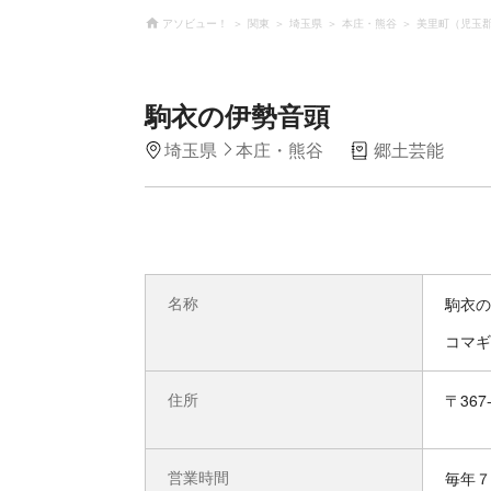
アソビュー！
関東
埼玉県
本庄・熊谷
美里町（児玉
駒衣の伊勢音頭
埼玉県
本庄・熊谷
郷土芸能
名称
駒衣の
コマギ
住所
〒36
営業時間
毎年７