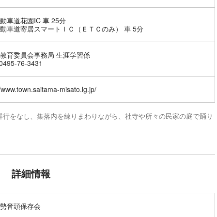
動車道花園IC 車 25分
動車道寄居スマートＩＣ（ＥＴＣのみ） 車 5分
教育委員会事務局 生涯学習係
495-76-3431
//www.town.saitama-misato.lg.jp/
群行をなし、集落内を練りまわりながら、社寺や所々の民家の庭で踊り
詳細情報
勢音頭保存会