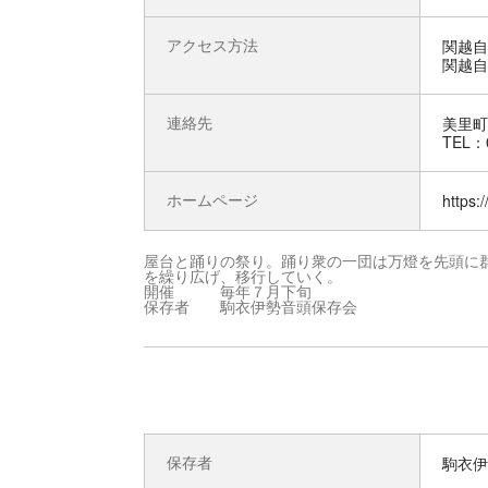
アクセス方法
関越自
関越自
連絡先
美里町
TEL：0
ホームページ
https:
屋台と踊りの祭り。踊り衆の一団は万燈を先頭に
を繰り広げ、移行していく。
開催 毎年７月下旬
保存者 駒衣伊勢音頭保存会
保存者
駒衣伊