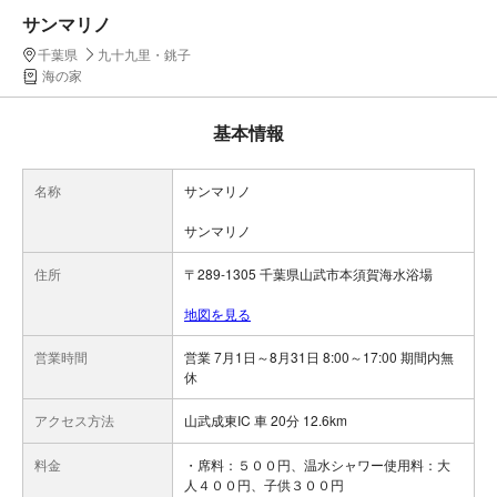
サンマリノ
千葉県
九十九里・銚子
海の家
基本情報
名称
サンマリノ
サンマリノ
住所
〒289-1305 千葉県山武市本須賀海水浴場
地図を見る
営業時間
営業 7月1日～8月31日 8:00～17:00 期間内無
休
アクセス方法
山武成東IC 車 20分 12.6km
料金
・席料：５００円、温水シャワー使用料：大
人４００円、子供３００円