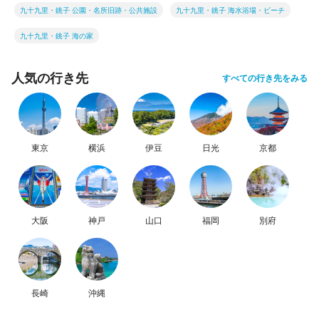
九十九里・銚子 公園・名所旧跡・公共施設
九十九里・銚子 海水浴場・ビーチ
九十九里・銚子 海の家
人気の行き先
すべての行き先をみる
東京
横浜
伊豆
日光
京都
大阪
神戸
山口
福岡
別府
長崎
沖縄