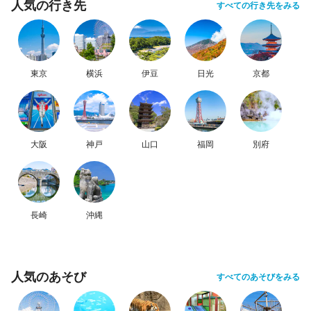
人気の行き先
すべての行き先をみる
東京
横浜
伊豆
日光
京都
大阪
神戸
山口
福岡
別府
長崎
沖縄
人気のあそび
すべてのあそびをみる