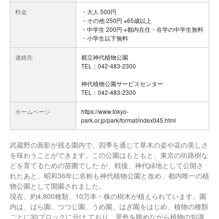
料金
・大人 500円
・その他 250円 ※65歳以上
・中学生 200円 ※都内在住・在学の中学生無料
・小学生以下無料
連絡先
都立神代植物公園
TEL：042-483-2300
神代植物公園サービスセンター
TEL：042-483-2300
ホームページ
https://www.tokyo-
park.or.jp/park/format/index045.html
武蔵野の面影が残る園内で、四季を通じて草木の姿や花の美しさ
を味わうことができます。この公園はもともと、東京の街路樹な
どを育てるための苗圃でした が、戦後、神代緑地として公開さ
れたあと、昭和36年に名称も神代植物公園と改め、都内唯一の植
物公園として開園されました。
現在、約4,800種類、10万本・株の樹木が植えられています。園
内は、ばら園、つつじ園、うめ園、はぎ園をはじめ、植物の種類
ごとに30ブロックに分け ており、景色を眺めながら植物の知識