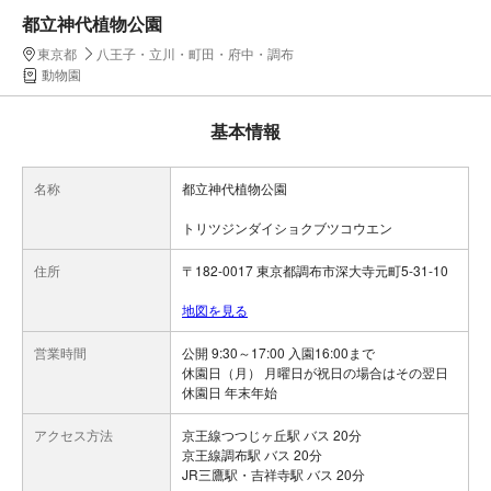
都立神代植物公園
東京都
八王子・立川・町田・府中・調布
動物園
基本情報
名称
都立神代植物公園
トリツジンダイショクブツコウエン
住所
〒182-0017 東京都調布市深大寺元町5-31-10
地図を見る
営業時間
公開 9:30～17:00 入園16:00まで
休園日（月） 月曜日が祝日の場合はその翌日
休園日 年末年始
アクセス方法
京王線つつじヶ丘駅 バス 20分
京王線調布駅 バス 20分
JR三鷹駅・吉祥寺駅 バス 20分