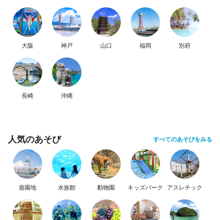
大阪
神戸
山口
福岡
別府
長崎
沖縄
人気のあそび
すべてのあそびをみる
遊園地
水族館
動物園
キッズパーク
アスレチック