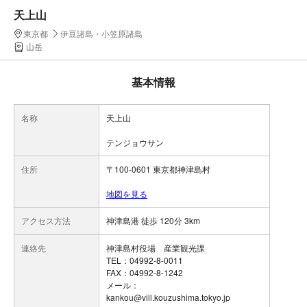
天上山
東京都
伊豆諸島・小笠原諸島
山岳
基本情報
名称
天上山
テンジョウサン
住所
〒100-0601 東京都神津島村
地図を見る
アクセス方法
神津島港 徒歩 120分 3km
連絡先
神津島村役場 産業観光課
TEL：04992-8-0011
FAX：04992-8-1242
メール：
kankou@vill.kouzushima.tokyo.jp