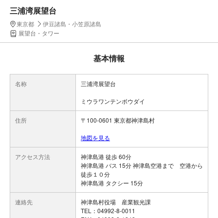
三浦湾展望台
東京都
伊豆諸島・小笠原諸島
展望台・タワー
基本情報
名称
三浦湾展望台
ミウラワンテンボウダイ
住所
〒100-0601 東京都神津島村
地図を見る
アクセス方法
神津島港 徒歩 60分
神津島港 バス 15分 神津島空港まで 空港から
徒歩１０分
神津島港 タクシー 15分
連絡先
神津島村役場 産業観光課
TEL：04992-8-0011