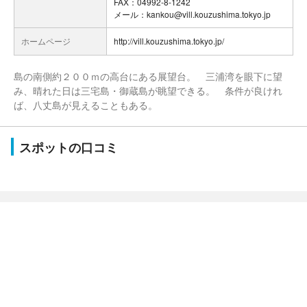
FAX：04992-8-1242
メール：kankou@vill.kouzushima.tokyo.jp
ホームページ
http://vill.kouzushima.tokyo.jp/
島の南側約２００ｍの高台にある展望台。 三浦湾を眼下に望
み、晴れた日は三宅島・御蔵島が眺望できる。 条件が良けれ
ば、八丈島が見えることもある。
スポットの口コミ