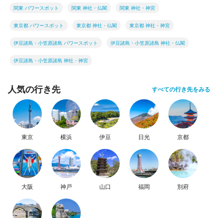
関東 パワースポット
関東 神社・仏閣
関東 神社・神宮
東京都 パワースポット
東京都 神社・仏閣
東京都 神社・神宮
伊豆諸島・小笠原諸島 パワースポット
伊豆諸島・小笠原諸島 神社・仏閣
伊豆諸島・小笠原諸島 神社・神宮
人気の行き先
すべての行き先をみる
東京
横浜
伊豆
日光
京都
大阪
神戸
山口
福岡
別府