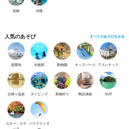
長崎
沖縄
人気のあそび
すべてのあそびをみる
遊園地
水族館
動物園
キッズパーク
アスレチック
日帰り温泉
ダイビング
果物狩り
陶芸体験
SUP
カヌー・カヤ
パラグライダ
ック
ー