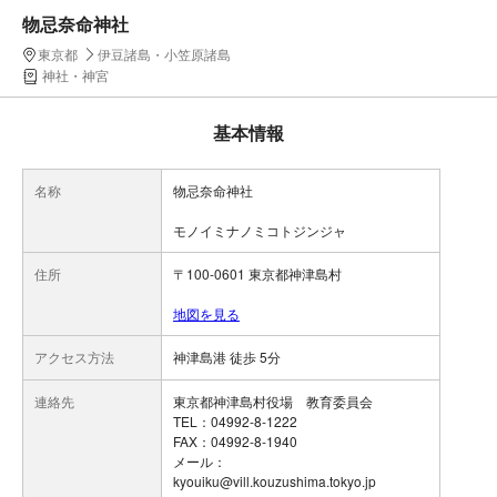
物忌奈命神社
東京都
伊豆諸島・小笠原諸島
神社・神宮
基本情報
名称
物忌奈命神社
モノイミナノミコトジンジャ
住所
〒100-0601 東京都神津島村
地図を見る
アクセス方法
神津島港 徒歩 5分
連絡先
東京都神津島村役場 教育委員会
TEL：04992-8-1222
FAX：04992-8-1940
メール：
kyouiku@vill.kouzushima.tokyo.jp