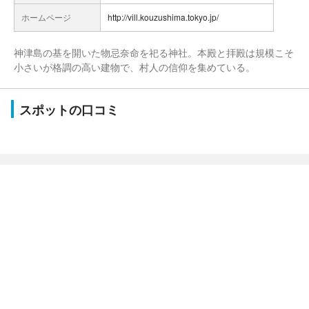
ホームページ
http://vill.kouzushima.tokyo.jp/
神津島の基を開いた物忌奈命を祀る神社。本殿と拝殿は規模こそ
小さいが格調の高い建物で、村人の信仰を集めている。
スポットの口コミ