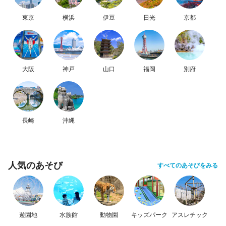
東京
横浜
伊豆
日光
京都
大阪
神戸
山口
福岡
別府
長崎
沖縄
人気のあそび
すべてのあそびをみる
遊園地
水族館
動物園
キッズパーク
アスレチック