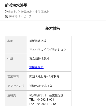
前浜海水浴場
東京都
伊豆諸島・小笠原諸島
海水浴場・ビーチ
基本情報
名称
前浜海水浴場
マエハマカイスイヨクジョウ
住所
東京都神津島村
地図を見る
営業時間
開設 7月上旬～8月下旬
アクセス方法
神津島港 徒歩 1分
連絡先
神津島村役場 産業観光課
TEL：04992-8-0011
FAX：04992-8-1242