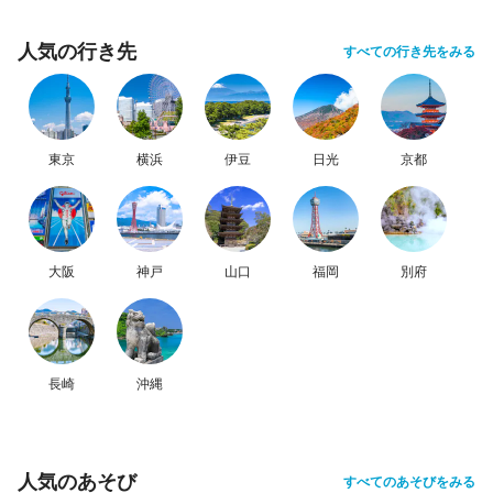
人気の行き先
すべての行き先をみる
東京
横浜
伊豆
日光
京都
大阪
神戸
山口
福岡
別府
長崎
沖縄
人気のあそび
すべてのあそびをみる