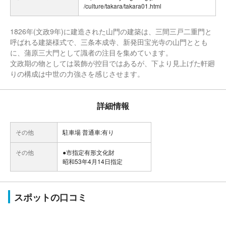
/culture/takara/takara01.html
1826年(文政9年)に建造された山門の建築は、三間三戸二重門と
呼ばれる建築様式で、三条本成寺、新発田宝光寺の山門ととも
に、蒲原三大門として識者の注目を集めています。
文政期の物としては装飾が控目ではあるが、下より見上げた軒廻
りの構成は中世の力強さを感じさせます。
詳細情報
その他
駐車場 普通車:有り
その他
●市指定有形文化財
昭和53年4月14日指定
スポットの口コミ