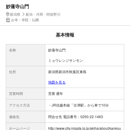
妙蓮寺山門
新潟県
新潟・月岡・阿賀野川
お寺・寺院・仏閣
基本情報
名称
妙蓮寺山門
ミョウレンジサンモン
住所
新潟県新潟市秋葉区東島
地図を見る
営業時間
営業 通年
アクセス方法
・JR信越本線「古津駅」から車で10分
連絡先
問合せ先 電話番号：0250-22-1463
ホームページ
http://www.city.niigata.lg.jp/akiha/about/kankou