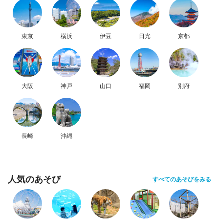
東京
横浜
伊豆
日光
京都
大阪
神戸
山口
福岡
別府
長崎
沖縄
人気のあそび
すべてのあそびをみる