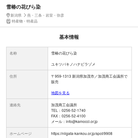
雪椿の花びら染
新潟県
燕・三条・岩室・弥彦
特産物・特産品
基本情報
名称
雪椿の花びら染
ユキツバキノハナビラゾメ
住所
〒959-1313 新潟県加茂市／加茂商工会議所で
販売
地図を見る
連絡先
加茂商工会議所
TEL：0256-52-1740
FAX：0256-52-4100
メール：info@kamocci.or.jp
ホームページ
https://niigata-kankou.or.jp/spot/9908