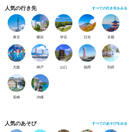
人気の行き先
すべての行き先をみる
東京
横浜
伊豆
日光
京都
大阪
神戸
山口
福岡
別府
長崎
沖縄
人気のあそび
すべてのあそびをみる