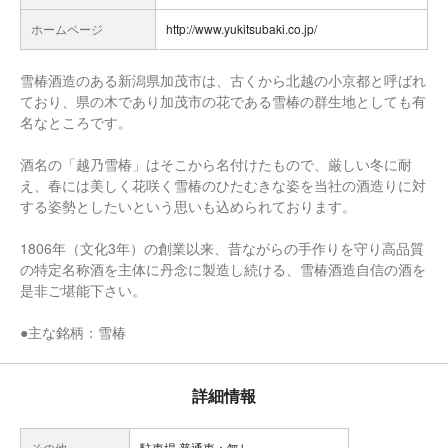
ホームページ
http://www.yukitsubaki.co.jp/
雪椿酒造のある新潟県加茂市は、古くから北越の小京都と呼ばれ
ており、県の木であり加茂市の花である雪椿の群生地としても有
名なところです。
酒名の「越乃雪椿」はそこから名付けたもので、厳しい冬に耐
え、春には美しく花咲く雪椿のひたむきな姿を当社の酒造りに対
する姿勢としたいという思いも込められております。
1806年（文化3年）の創業以来、昔ながらの手作りを守り高品質
の特定名称酒を主体に丹念に製造し続ける、雪椿酒造自信の酒を
是非ご堪能下さい。
●主な銘柄：雪椿
詳細情報
その他
駐車場 普通車：無し