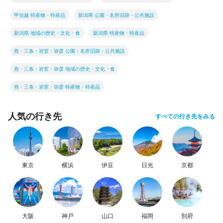
甲信越 特産物・特産品
新潟県 公園・名所旧跡・公共施設
新潟県 地域の歴史・文化・食
新潟県 特産物・特産品
燕・三条・岩室・弥彦 公園・名所旧跡・公共施設
燕・三条・岩室・弥彦 地域の歴史・文化・食
燕・三条・岩室・弥彦 特産物・特産品
人気の行き先
すべての行き先をみる
東京
横浜
伊豆
日光
京都
大阪
神戸
山口
福岡
別府