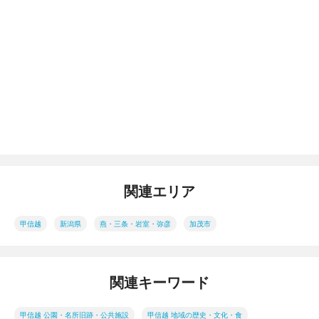
関連エリア
甲信越
新潟県
燕・三条・岩室・弥彦
加茂市
関連キーワード
甲信越 公園・名所旧跡・公共施設
甲信越 地域の歴史・文化・食