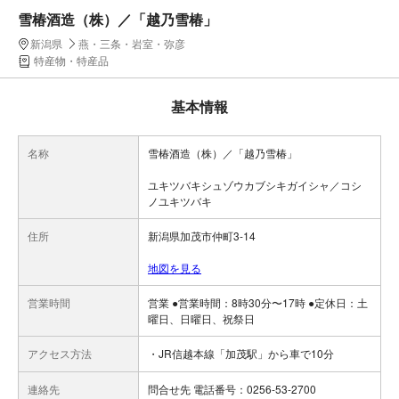
雪椿酒造（株）／「越乃雪椿」
新潟県
燕・三条・岩室・弥彦
特産物・特産品
基本情報
名称
雪椿酒造（株）／「越乃雪椿」
ユキツバキシュゾウカブシキガイシャ／コシ
ノユキツバキ
住所
新潟県加茂市仲町3-14
地図を見る
営業時間
営業 ●営業時間：8時30分〜17時 ●定休日：土
曜日、日曜日、祝祭日
アクセス方法
・JR信越本線「加茂駅」から車で10分
連絡先
問合せ先 電話番号：0256-53-2700