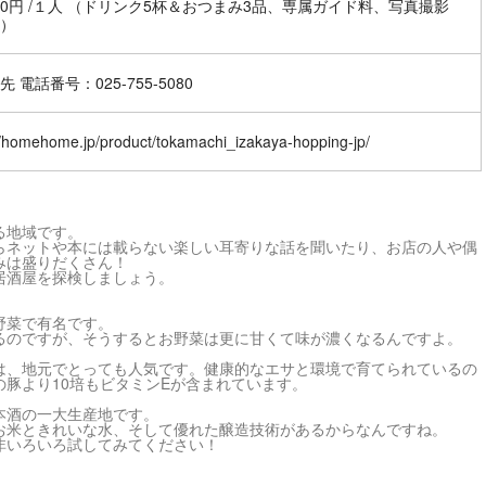
500円 /１人 （ドリンク5杯＆おつまみ3品、専属ガイド料、写真撮影
）
 電話番号：025-755-5080
//homehome.jp/product/tokamachi_izakaya-hopping-jp/
る地域です。
らネットや本には載らない楽しい耳寄りな話を聞いたり、お店の人や偶
みは盛りだくさん！
居酒屋を探検しましょう。
野菜で有名です。
るのですが、そうするとお野菜は更に甘くて味が濃くなるんですよ。
は、地元でとっても人気です。健康的なエサと環境で育てられているの
豚より10培もビタミンEが含まれています。
本酒の一大生産地です。
お米ときれいな水、そして優れた醸造技術があるからなんですね。
非いろいろ試してみてください！