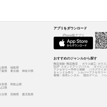
アプリをダウンロード
iPhone版アプリ
おすすめのジャンルから探す
陶芸体験･陶芸教室
ガラス細工･ガラス
SUP･スタンドアップパドル
ダイビン
山形県
福島県
アクセサリー手作り体験
パラグライダ
千葉県
東京都
神奈川県
キャンドル作り
シルバーアクセサリー
着物・浴衣レンタル
脱出ゲーム
バ
奈良県
和歌山県
山口県
大分県
宮崎県
鹿児島県