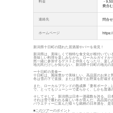
料金
・9,
費含む
連絡先
問合せ先
ホームページ
https:
新潟県十日町の隠れた居酒屋やバーを発見！
新潟県は、美味しくて独特な食文化が根付いてい
美味しい料理を楽しみながら、ローカルガイドか
然一緒に参加するゲストと仲良くなったり、楽し
地元民だけしか知らない、新潟県十日町の地元の
ー十日町の美食ー
十日町は、風味豊かで美味しい、高品質のお米と
冬は雪の下で直接、または雪室でお野菜を貯蔵す
また、ローカルブランドの熟成豚「妻有ポーク」
で、とってもジューシーで柔らかく、しかも普通の
そしてそして、新潟県は日本一酒蔵数を誇る、日
それは雪で覆われる厳しい冬が育んだ、高品質の
バラエティーに富んだ様々な銘柄の日本酒を、是
■このツアーのポイント