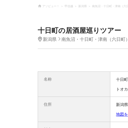
アソビュー！
甲信越
新潟県
南魚沼・十日町・津南（六
十日町の居酒屋巡りツアー
新潟県
南魚沼・十日町・津南（六日町
名称
十日町
トオカ
住所
新潟県
地図を