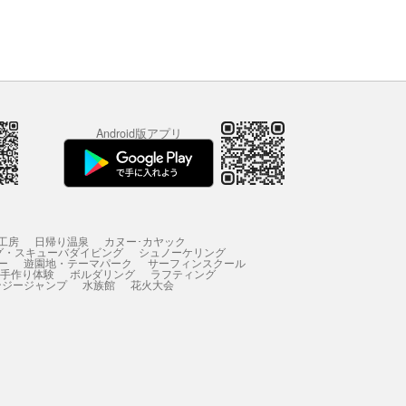
Android版アプリ
工房
日帰り温泉
カヌー･カヤック
グ・スキューバダイビング
シュノーケリング
ー
遊園地・テーマパーク
サーフィンスクール
 手作り体験
ボルダリング
ラフティング
ンジージャンプ
水族館
花火大会