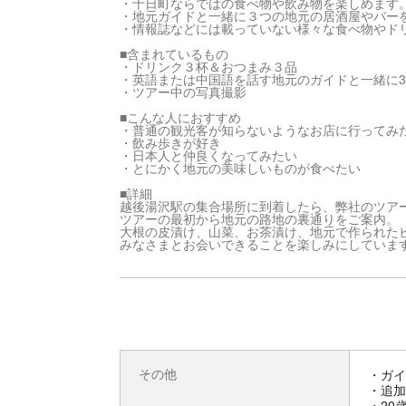
・十日町ならではの食べ物や飲み物を楽しめます
・地元ガイドと一緒に３つの地元の居酒屋やバー
・情報誌などには載っていない様々な食べ物やド
■含まれているもの
・ドリンク３杯＆おつまみ３品
・英語または中国語を話す地元のガイドと一緒に
・ツアー中の写真撮影
■こんな人におすすめ
・普通の観光客が知らないようなお店に行ってみ
・飲み歩きが好き
・日本人と仲良くなってみたい
・とにかく地元の美味しいものが食べたい
■詳細
越後湯沢駅の集合場所に到着したら、弊社のツアー
ツアーの最初から地元の路地の裏通りをご案内。
大根の皮漬け、山菜、お茶漬け、地元で作られた
みなさまとお会いできることを楽しみにしていま
その他
・ガイ
・追加
・20