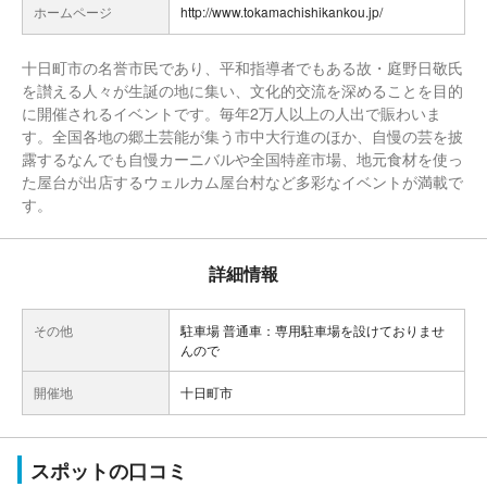
ホームページ
http://www.tokamachishikankou.jp/
十日町市の名誉市民であり、平和指導者でもある故・庭野日敬氏
を讃える人々が生誕の地に集い、文化的交流を深めることを目的
に開催されるイベントです。毎年2万人以上の人出で賑わいま
す。全国各地の郷土芸能が集う市中大行進のほか、自慢の芸を披
露するなんでも自慢カーニバルや全国特産市場、地元食材を使っ
た屋台が出店するウェルカム屋台村など多彩なイベントが満載で
す。
詳細情報
その他
駐車場 普通車：専用駐車場を設けておりませ
んので
開催地
十日町市
スポットの口コミ