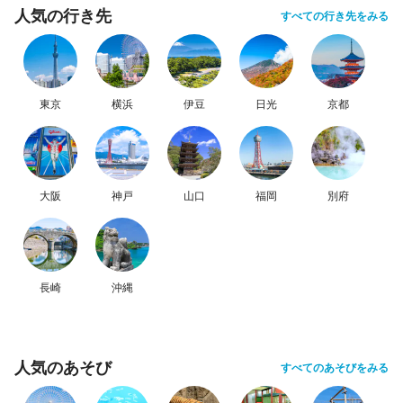
人気の行き先
すべての行き先をみる
東京
横浜
伊豆
日光
京都
大阪
神戸
山口
福岡
別府
長崎
沖縄
人気のあそび
すべてのあそびをみる