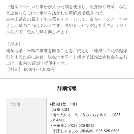
上越産コシヒカリ米粉が入った麺を使用し、魚介類や野菜、塩な
ど上越ならではの素材を活かした海鮮風塩焼きそば。
米や上越市の風土である雪をイメージして、白をベースとしたや
さしい味のご当地グルメです。具やトッピングは各店のオリジナ
ルなので、色んな味を楽しめます。
【歴史】
地産地消・米粉の推進を図ることを目的とし、地域活性化の起爆
剤とするために開発。現在はホワイト焼きそば推進委員会を立ち
上げ、市内10店舗で提供中です。
【料金】 600円～1,000円
詳細情報
その他
●提供軒数：10軒
【提供店舗】
・海のだいどこや（うみてらす名立）／025-
531-6300
・王華飯店／025-525-9012
・割烹しゃぶしゃぶ半兵衛／025-525-0506