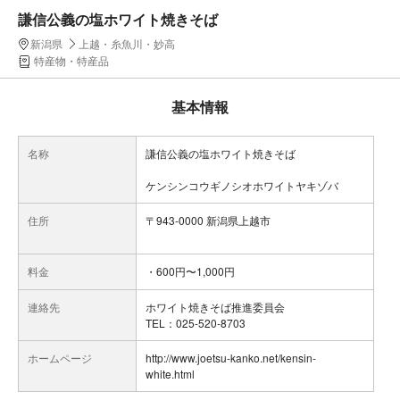
謙信公義の塩ホワイト焼きそば
新潟県
上越・糸魚川・妙高
特産物・特産品
基本情報
名称
謙信公義の塩ホワイト焼きそば
ケンシンコウギノシオホワイトヤキゾバ
住所
〒943-0000 新潟県上越市
料金
・600円〜1,000円
連絡先
ホワイト焼きそば推進委員会
TEL：025-520-8703
ホームページ
http://www.joetsu-kanko.net/kensin-
white.html