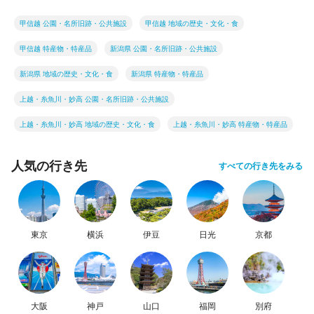
甲信越 公園・名所旧跡・公共施設
甲信越 地域の歴史・文化・食
甲信越 特産物・特産品
新潟県 公園・名所旧跡・公共施設
新潟県 地域の歴史・文化・食
新潟県 特産物・特産品
上越・糸魚川・妙高 公園・名所旧跡・公共施設
上越・糸魚川・妙高 地域の歴史・文化・食
上越・糸魚川・妙高 特産物・特産品
人気の行き先
すべての行き先をみる
東京
横浜
伊豆
日光
京都
大阪
神戸
山口
福岡
別府