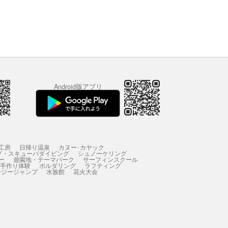
Android版アプリ
工房
日帰り温泉
カヌー･カヤック
グ・スキューバダイビング
シュノーケリング
ー
遊園地・テーマパーク
サーフィンスクール
 手作り体験
ボルダリング
ラフティング
ンジージャンプ
水族館
花火大会