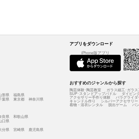
アプリをダウンロード
iPhone版アプリ
おすすめのジャンルから探す
陶芸体験･陶芸教室
ガラス細工･ガラス
SUP･スタンドアップパドル
ダイビン
山形県
福島県
アクセサリー手作り体験
パラグライダ
千葉県
東京都
神奈川県
キャンドル作り
シルバーアクセサリー
着物・浴衣レンタル
脱出ゲーム
バ
奈良県
和歌山県
山口県
大分県
宮崎県
鹿児島県