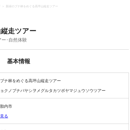
市
新緑のブナ林をめぐる高坪山縦走ツアー
山縦走ツアー
アー･自然体験
基本情報
ブナ林をめぐる高坪山縦走ツアー
ョクノブナバヤシヲメグルタカツボヤマジュウソウツアー
胎内市
見る