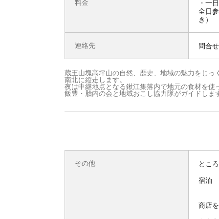
料金
・一日
全日参
き）
連絡先
問合せ先
蔵王山塊高坪山の自然、歴史、地域の魅力をじっ
南北に縦走します。
夜は中継地点となる鍬江集落内で地元の食材を使
飯豊・胎内の会と地域おこし協力隊がガイドしま
その他
とこ
宿泊
※シ
※宿
商店を