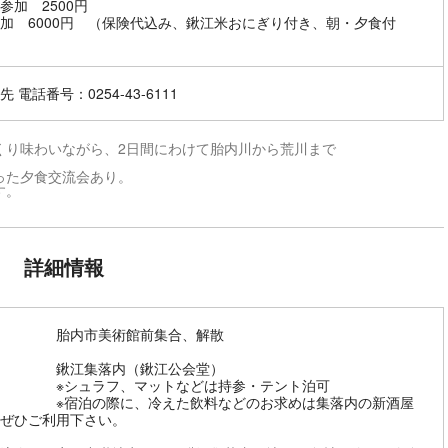
参加 2500円
加 6000円 （保険代込み、鍬江米おにぎり付き、朝・夕食付
 電話番号：0254-43-6111
くり味わいながら、2日間にわけて胎内川から荒川まで
った夕食交流会あり。
す。
詳細情報
ろ 胎内市美術館前集合、解散
 鍬江集落内（鍬江公会堂）
ュラフ、マットなどは持参・テント泊可
泊の際に、冷えた飲料などのお求めは集落内の新酒屋
ぜひご利用下さい。