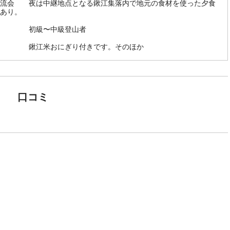
交流会 夜は中継地点となる鍬江集落内で地元の食材を使った夕食
あり。
 初級〜中級登山者
他 鍬江米おにぎり付きです。そのほか
口コミ