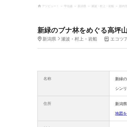
アソビュー！
甲信越
新潟県
瀬波・村上・岩船
胎内
新緑のブナ林をめぐる高坪
新潟県
瀬波・村上・岩船
エコツ
名称
新緑の
シンリ
住所
新潟県
地図を