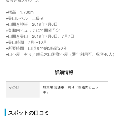
飯豊連峰のひとつ。
●標高：1,730m
●登山レベル：上級者
●山開き神事：2019年7月6日
※奥胎内ヒュッテにて開催予定
●山開き登山：2019年7月6日、7月7日
●登山時期：7月〜10月
●所要時間：山頂まで約5時間20分
●山小屋：有り／頼母木山避難小屋（通年利用可、収容40人）
詳細情報
その他
駐車場 普通車：有り（奥胎内ヒュッ
テ）
スポットの口コミ