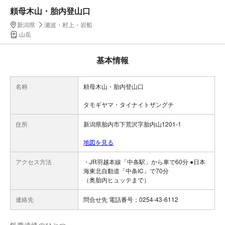
頼母木山・胎内登山口
新潟県
瀬波・村上・岩船
山岳
基本情報
名称
頼母木山・胎内登山口
タモギヤマ・タイナイトザングチ
住所
新潟県胎内市下荒沢字胎内山1201-1
地図を見る
アクセス方法
・JR羽越本線「中条駅」から車で60分 ●日本
海東北自動道「中条IC」で70分
（奥胎内ヒュッテまで）
連絡先
問合せ先 電話番号：0254-43-6112