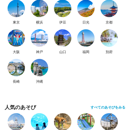
東京
横浜
伊豆
日光
京都
大阪
神戸
山口
福岡
別府
長崎
沖縄
人気のあそび
すべてのあそびをみる