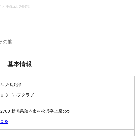
市
中条ゴルフ倶楽部
その他
基本情報
ルフ倶楽部
ョウゴルフクラブ
9-2709 新潟県胎内市村松浜字上原555
見る