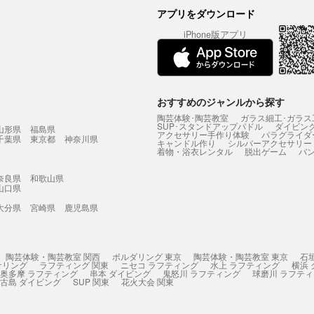
アプリをダウンロード
iPhone版アプリ
おすすめのジャンルから探す
陶芸体験･陶芸教室
ガラス細工･ガラス
SUP･スタンドアップパドル
ダイビン
山形県
福島県
アクセサリー手作り体験
パラグライダ
千葉県
東京都
神奈川県
キャンドル作り
シルバーアクセサリー
着物・浴衣レンタル
脱出ゲーム
バ
奈良県
和歌山県
山口県
大分県
宮崎県
鹿児島県
陶芸体験・陶芸教室 関西
ボルダリング 東京
陶芸体験・陶芸教室 東京
石
ケリング
ラフティング 関東
ニセコ ラフティング
水上 ラフティング
横浜
奥多摩 ラフティング
串本 ダイビング
鬼怒川 ラフティング
球磨川 ラフテ
古島 ダイビング
SUP 関東
花火大会 関東