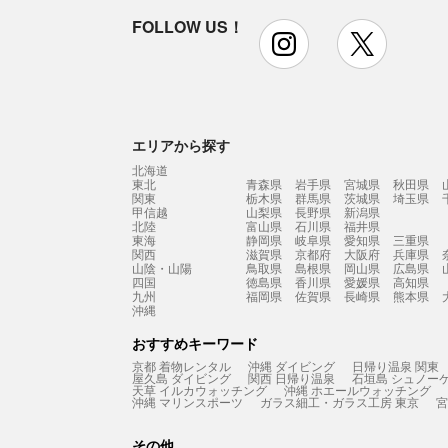
FOLLOW US！
instagram
x
エリアから探す
北海道
東北
青森県
岩手県
宮城県
秋田県
関東
栃木県
群馬県
茨城県
埼玉県
甲信越
山梨県
長野県
新潟県
北陸
富山県
石川県
福井県
東海
静岡県
岐阜県
愛知県
三重県
関西
滋賀県
京都府
大阪府
兵庫県
山陰・山陽
鳥取県
島根県
岡山県
広島県
四国
徳島県
香川県
愛媛県
高知県
九州
福岡県
佐賀県
長崎県
熊本県
沖縄
おすすめキーワード
京都 着物レンタル
沖縄 ダイビング
日帰り温泉 関東
屋久島 ダイビング
関西 日帰り温泉
石垣島 シュノー
天草 イルカウォッチング
沖縄 ホエールウォッチング
沖縄 マリンスポーツ
ガラス細工・ガラス工房 東京
宮
その他