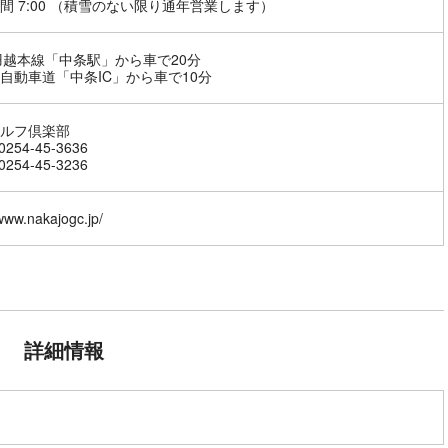
間 7:00 （積雪のない限り通年営業します）
羽越本線「中条駅」から車で20分
自動車道「中条IC」から車で10分
ルフ倶楽部
254-45-3636
254-45-3236
/www.nakajogc.jp/
詳細情報