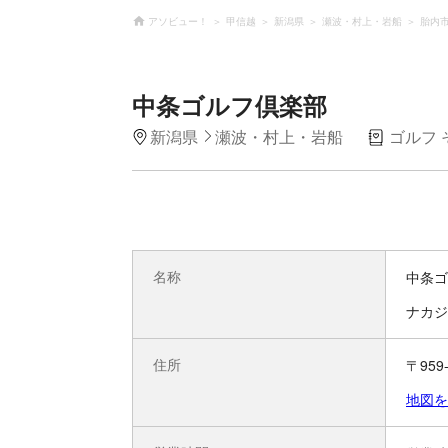
アソビュー！
甲信越
新潟県
瀬波・村上・岩船
胎内
中条ゴルフ倶楽部
新潟県
瀬波・村上・岩船
ゴルフ 
名称
中条ゴ
ナカジ
住所
〒95
地図を