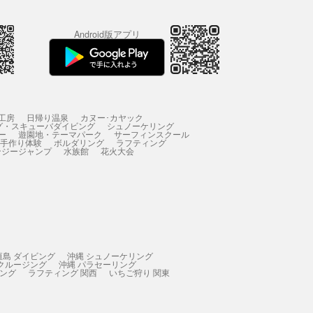
Android版アプリ
工房
日帰り温泉
カヌー･カヤック
グ・スキューバダイビング
シュノーケリング
ー
遊園地・テーマパーク
サーフィンスクール
 手作り体験
ボルダリング
ラフティング
ンジージャンプ
水族館
花火大会
垣島 ダイビング
沖縄 シュノーケリング
 クルージング
沖縄 パラセーリング
ィング
ラフティング 関西
いちご狩り 関東