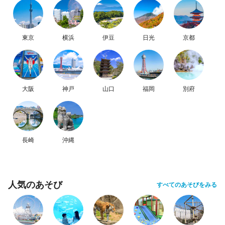
東京
横浜
伊豆
日光
京都
大阪
神戸
山口
福岡
別府
長崎
沖縄
人気のあそび
すべてのあそびをみる