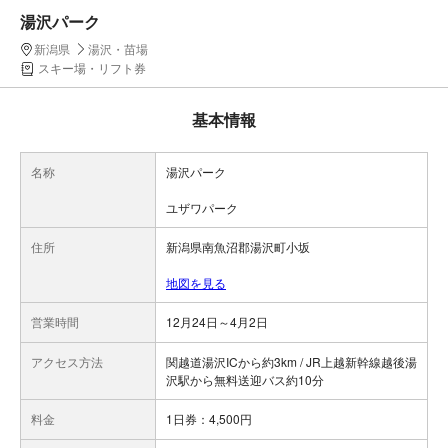
湯沢パーク
新潟県
湯沢・苗場
スキー場・リフト券
基本情報
名称
湯沢パーク
ユザワパーク
住所
新潟県南魚沼郡湯沢町小坂
地図を見る
営業時間
12月24日～4月2日
アクセス方法
関越道湯沢ICから約3km / JR上越新幹線越後湯
沢駅から無料送迎バス約10分
料金
1日券：4,500円