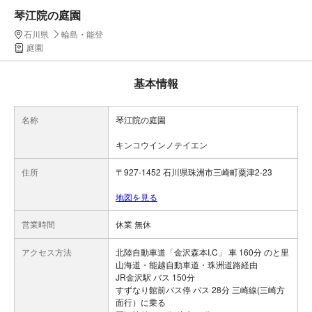
琴江院の庭園
石川県
輪島・能登
庭園
基本情報
名称
琴江院の庭園
キンコウインノテイエン
住所
〒927-1452 石川県珠洲市三崎町粟津2-23
地図を見る
営業時間
休業 無休
アクセス方法
北陸自動車道「金沢森本I.C」 車 160分 のと里
山海道・能越自動車道・珠洲道路経由
JR金沢駅 バス 150分
すずなり館前バス停 バス 28分 三崎線(三崎方
面行）に乗る