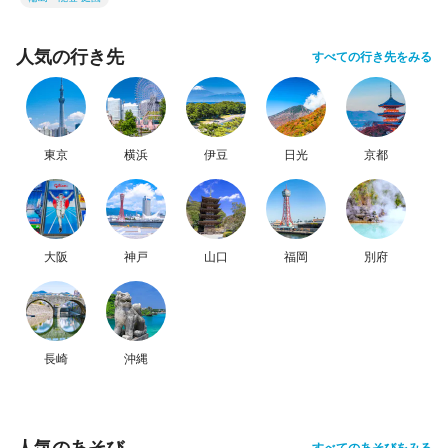
人気の行き先
すべての行き先をみる
東京
横浜
伊豆
日光
京都
大阪
神戸
山口
福岡
別府
長崎
沖縄
人気のあそび
すべてのあそびをみる