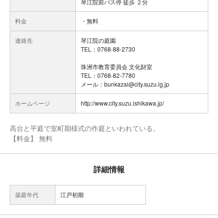
琴江院前バス停 徒歩 ２分
料金
・無料
連絡先
琴江院の庭園
TEL：0768-88-2730
珠洲市教育委員会 文化財室
TEL：0768-82-7780
メール：bunkazai@city.suzu.lg.jp
ホームページ
http://www.city.suzu.ishikawa.jp/
高台と平庭で室町期様式の作庭といわれている。
【料金】 無料
詳細情報
築庭年代
江戸初期