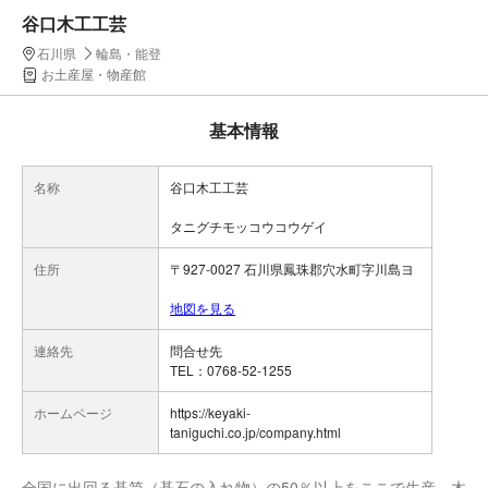
谷口木工工芸
石川県
輪島・能登
お土産屋・物産館
基本情報
名称
谷口木工工芸
タニグチモッコウコウゲイ
住所
〒927-0027 石川県鳳珠郡穴水町字川島ヨ
地図を見る
連絡先
問合せ先
TEL：0768-52-1255
ホームページ
https://keyaki-
taniguchi.co.jp/company.html
全国に出回る碁笥（碁石の入れ物）の50％以上をここで生産。木