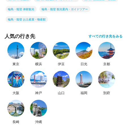
輪島・能登 体験観光
輪島・能登 観光案内・ガイドツアー
輪島・能登 お土産屋・物産館
人気の行き先
すべての行き先をみる
東京
横浜
伊豆
日光
京都
大阪
神戸
山口
福岡
別府
長崎
沖縄