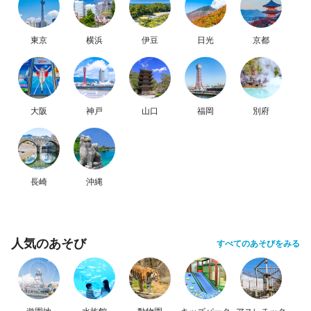
東京
横浜
伊豆
日光
京都
大阪
神戸
山口
福岡
別府
長崎
沖縄
人気のあそび
すべてのあそびをみる
遊園地
水族館
動物園
キッズパーク
アスレチック