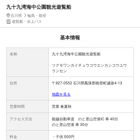
九十九湾海中公園観光遊覧船
石川県
輪島・能登
遊覧船・水上バス
基本情報
名称
九十九湾海中公園観光遊覧船
ツクモワンカイチュウコウエンカンコウユウ
ランセン
住所
〒927-0552 石川県鳳珠郡能登町越坂4-13
地図を見る
営業時間
営業 春夏秋
アクセス方法
能越自動車道 のと里山空港IC 車 40分
のと里山空港 車 30分
料金
・子供 500円