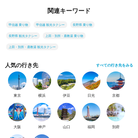
関連キーワード
甲信越 乗り物
甲信越 観光タクシー
長野県 乗り物
長野県 観光タクシー
上田・別所・鹿教湯 乗り物
上田・別所・鹿教湯 観光タクシー
人気の行き先
すべての行き先をみる
東京
横浜
伊豆
日光
京都
大阪
神戸
山口
福岡
別府