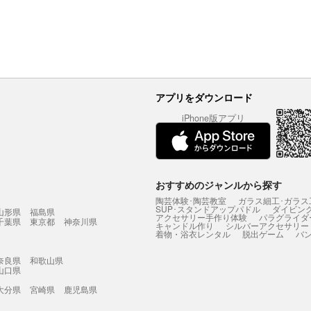
アプリをダウンロード
iPhone版アプリ
おすすめのジャンルから探す
陶芸体験･陶芸教室
ガラス細工･ガラス
SUP･スタンドアップパドル
ダイビン
山形県
福島県
アクセサリー手作り体験
パラグライダ
千葉県
東京都
神奈川県
キャンドル作り
シルバーアクセサリー
着物・浴衣レンタル
脱出ゲーム
バ
奈良県
和歌山県
山口県
大分県
宮崎県
鹿児島県