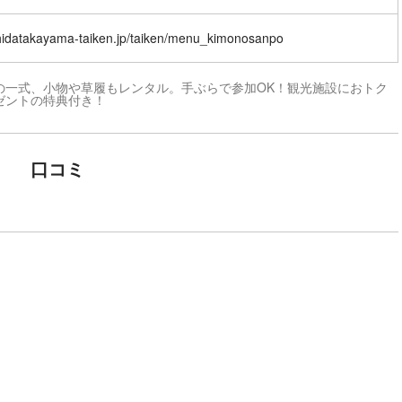
/hidatakayama-taiken.jp/taiken/menu_kimonosanpo
の一式、小物や草履もレンタル。手ぶらで参加OK！観光施設におトク
ゼントの特典付き！
口コミ