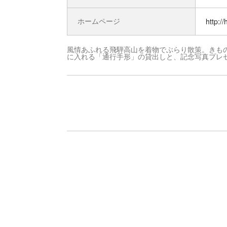
ホームページ
http:/
風情あふれる飛騨高山を着物でぶらり散策。きも
に入れる「通行手形」の貸出しと、記念写真プレ