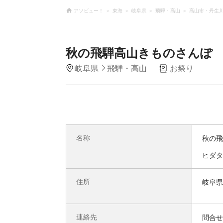
アソビュー！
東海
岐阜県
飛騨・高山
高山市・丹生
秋の飛騨高山きものさんぽ
岐阜県
飛騨・高山
お祭り
名称
秋の飛
ヒダタ
住所
岐阜県
連絡先
問合せ先