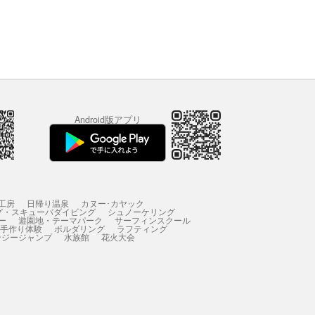
Android版アプリ
工房
日帰り温泉
カヌー･カヤック
グ・スキューバダイビング
シュノーケリング
ー
遊園地・テーマパーク
サーフィンスクール
 手作り体験
ボルダリング
ラフティング
ンジージャンプ
水族館
花火大会