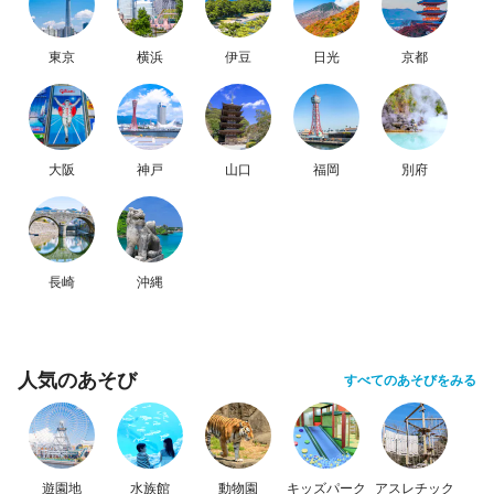
東京
横浜
伊豆
日光
京都
大阪
神戸
山口
福岡
別府
長崎
沖縄
人気のあそび
すべてのあそびをみる
遊園地
水族館
動物園
キッズパーク
アスレチック