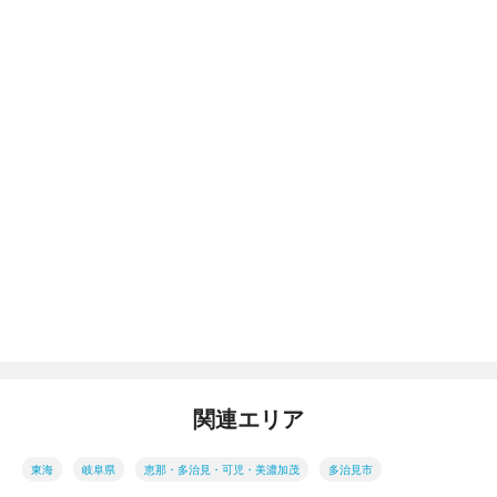
関連エリア
東海
岐阜県
恵那・多治見・可児・美濃加茂
多治見市