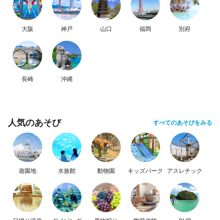
大阪
神戸
山口
福岡
別府
長崎
沖縄
人気のあそび
すべてのあそびをみる
遊園地
水族館
動物園
キッズパーク
アスレチック