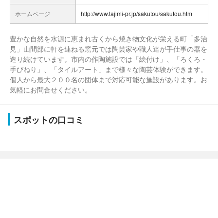
ホームページ
http://www.tajimi-pr.jp/sakutou/sakutou.htm
豊かな自然を水源に恵まれ古くから焼き物文化が栄える町「多治
見」山間部に軒を連ねる窯元では陶芸家や職人達が手仕事の器を
造り続けています。市内の作陶施設では「絵付け」、「ろくろ・
手びねり」、「タイルアート」まで様々な陶芸体験ができます。
個人から最大２００名の団体まで対応可能な施設があります。お
気軽にお問合せください。
スポットの口コミ