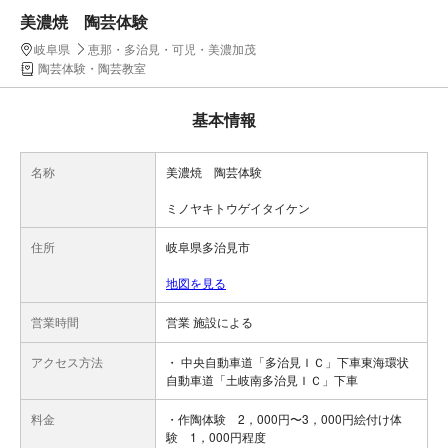
美濃焼 陶芸体験
岐阜県
恵那・多治見・可児・美濃加茂
陶芸体験・陶芸教室
基本情報
名称
美濃焼 陶芸体験
ミノヤキトウゲイタイケン
住所
岐阜県多治見市
地図を見る
営業時間
営業 施設による
アクセス方法
・ 中央自動車道「多治見ＩＣ」下車東海環状
自動車道「土岐南多治見ＩＣ」下車
料金
・作陶体験 2，000円〜3，000円絵付け体
験 1，000円程度