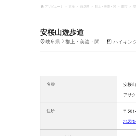
アソビュー！
東海
岐阜県
郡上・美濃・関
関市
安
安桜山遊歩道
岐阜県
郡上・美濃・関
ハイキン
名称
安桜山
アサク
住所
〒50
地図を