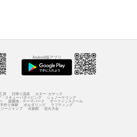
Android版アプリ
工房
日帰り温泉
カヌー･カヤック
グ・スキューバダイビング
シュノーケリング
ー
遊園地・テーマパーク
サーフィンスクール
 手作り体験
ボルダリング
ラフティング
ンジージャンプ
水族館
花火大会