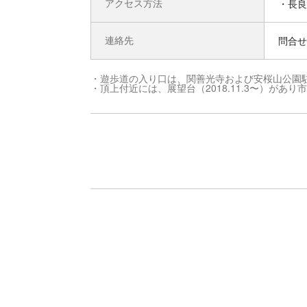
アクセス方法
・長良
連絡先
問合せ先
・遊歩道の入り口は、関善光寺および安桜山公園
・頂上付近には、展望台（2018.11.3〜）があ