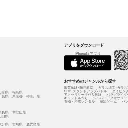
アプリをダウンロード
iPhone版アプリ
おすすめのジャンルから探す
陶芸体験･陶芸教室
ガラス細工･ガラス
SUP･スタンドアップパドル
ダイビン
山形県
福島県
アクセサリー手作り体験
パラグライダ
千葉県
東京都
神奈川県
キャンドル作り
シルバーアクセサリー
着物・浴衣レンタル
脱出ゲーム
バ
奈良県
和歌山県
山口県
大分県
宮崎県
鹿児島県