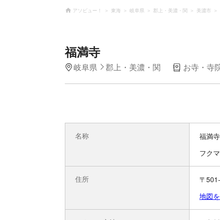
アソビュー！
東海
岐阜県
郡上・美濃・関
美濃市
福満寺
岐阜県
郡上・美濃・関
お寺・寺
名称
福満寺
フクマ
住所
〒50
地図を