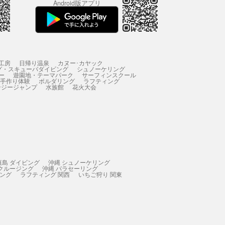
Android版アプリ
工房
日帰り温泉
カヌー･カヤック
グ・スキューバダイビング
シュノーケリング
ー
遊園地・テーマパーク
サーフィンスクール
 手作り体験
ボルダリング
ラフティング
ンジージャンプ
水族館
花火大会
垣島 ダイビング
沖縄 シュノーケリング
 クルージング
沖縄 パラセーリング
ィング
ラフティング 関西
いちご狩り 関東