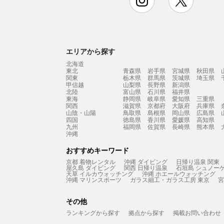
エリアから探す
北海道
東北
青森県
岩手県
宮城県
秋田県
関東
栃木県
群馬県
茨城県
埼玉県
甲信越
山梨県
長野県
新潟県
北陸
富山県
石川県
福井県
東海
静岡県
岐阜県
愛知県
三重県
関西
滋賀県
京都府
大阪府
兵庫県
山陰・山陽
鳥取県
島根県
岡山県
広島県
四国
徳島県
香川県
愛媛県
高知県
九州
福岡県
佐賀県
長崎県
熊本県
沖縄
おすすめキーワード
京都 着物レンタル
沖縄 ダイビング
日帰り温泉 関東
屋久島 ダイビング
関西 日帰り温泉
石垣島 シュノー
天草 イルカウォッチング
沖縄 ホエールウォッチング
沖縄 マリンスポーツ
ガラス細工・ガラス工房 東京
宮
その他
ランキングから探す
拠点から探す
掲載お問い合わせ