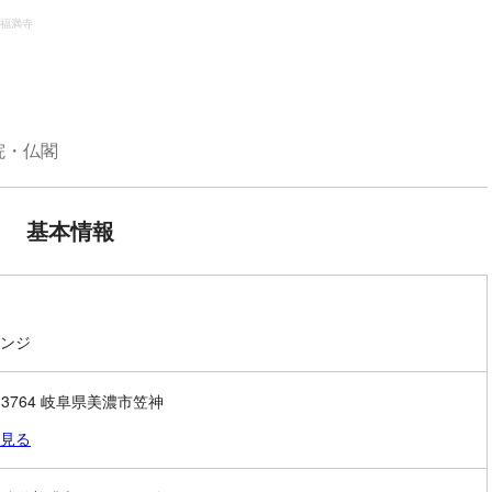
福満寺
院・仏閣
基本情報
ンジ
1-3764 岐阜県美濃市笠神
見る