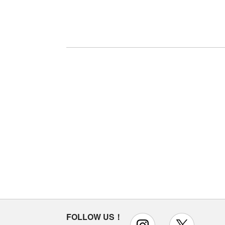
FOLLOW US！
instagram
x