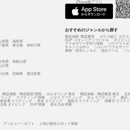
iPhone版アプリ
おすすめのジャンルから探す
陶芸体験･陶芸教室
ガラス細工･ガラス
SUP･スタンドアップパドル
ダイビン
山形県
福島県
アクセサリー手作り体験
パラグライダ
千葉県
東京都
神奈川県
キャンドル作り
シルバーアクセサリー
着物・浴衣レンタル
脱出ゲーム
バ
奈良県
和歌山県
山口県
大分県
宮崎県
鹿児島県
陶芸体験・陶芸教室 関西
ボルダリング 東京
陶芸体験・陶芸教室 東京
石
ケリング
ラフティング 関東
ニセコ ラフティング
水上 ラフティング
横浜
奥多摩 ラフティング
串本 ダイビング
鬼怒川 ラフティング
球磨川 ラフテ
古島 ダイビング
SUP 関東
花火大会 関東
アソビュー！ギフト
人気の観光スポット情報