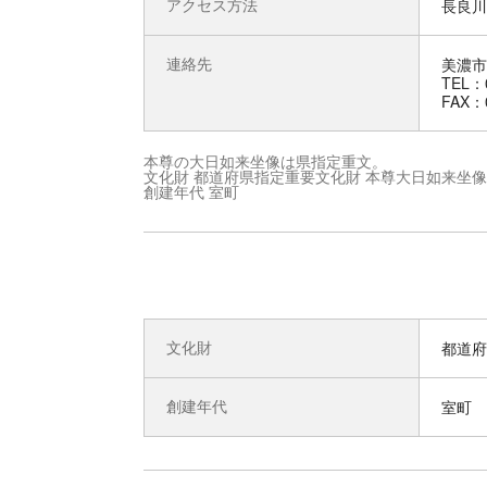
アクセス方法
長良川
連絡先
美濃市
TEL：0
FAX：0
本尊の大日如来坐像は県指定重文。
文化財 都道府県指定重要文化財 本尊大日如来坐像
創建年代 室町
文化財
都道府
創建年代
室町