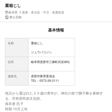
重箱じし
岐阜県
恵那・多治見・可児・美濃加茂
郷土芸能
基本情報
名称
重箱じし
ジュウバコジシ
住所
岐阜県恵那市三郷町武並神社
連絡先
恵那市教育委員会
TEL：0573-26-2111
地元から選ばれた２０歳の青年が、神社の前で獅子舞を奉納す
る。市有形民俗文化財。
保存者 氏子
時期 10月上旬