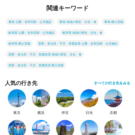
関連キーワード
東海 公園・名所旧跡・公共施設
東海 地域の歴史・文化・食
東海 郷土芸能
岐阜県 公園・名所旧跡・公共施設
岐阜県 地域の歴史・文化・食
岐阜県 郷土芸能
恵那・多治見・可児・美濃加茂 公園・名所旧跡・公共施設
恵那・多治見・可児・美濃加茂 地域の歴史・文化・食
恵那・多治見・可児・美濃加茂 郷土芸能
人気の行き先
すべての行き先をみる
東京
横浜
伊豆
日光
京都