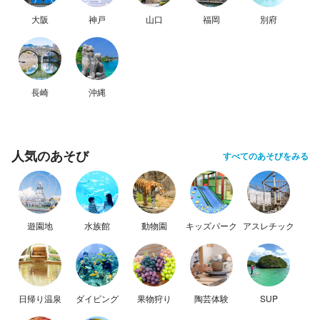
大阪
神戸
山口
福岡
別府
長崎
沖縄
人気のあそび
すべてのあそびをみる
遊園地
水族館
動物園
キッズパーク
アスレチック
日帰り温泉
ダイビング
果物狩り
陶芸体験
SUP