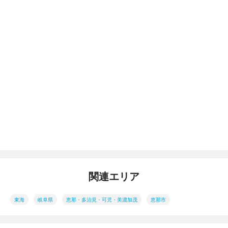
関連エリア
東海
岐阜県
恵那・多治見・可児・美濃加茂
恵那市