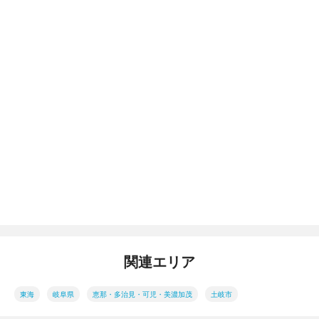
関連エリア
東海
岐阜県
恵那・多治見・可児・美濃加茂
土岐市