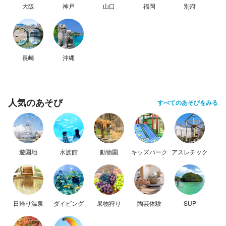
大阪
神戸
山口
福岡
別府
長崎
沖縄
人気のあそび
すべてのあそびをみる
遊園地
水族館
動物園
キッズパーク
アスレチック
日帰り温泉
ダイビング
果物狩り
陶芸体験
SUP