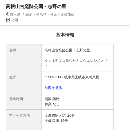
高根山古窯跡公園・志野の里
岐阜県
恵那・多治見・可児・美濃加茂
公園
基本情報
名称
高根山古窯跡公園・志野の里
タカネヤマコヨウセキコウエンシノノサ
ト
住所
〒509-5142 岐阜県土岐市泉町久尻
地図を見る
営業時間
開園 随時
休業 なし
アクセス方法
土岐市駅 バス 20分
土岐IC 車 15分