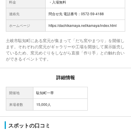
料金
・入場無料
連絡先
問合せ先 電話番号：0572-59-4188
ホームページ
https://dachikamaya.net/kamaya/index.html
土岐市駄知町にある窯元が集まって「だち窯やまつり」を開催し
ます。それぞれの窯元がギャラリーや工場を開放して展示販売し
ているため、窯元めぐりをしながら直接「作り手」との触れ合い
ができるイベントです。
詳細情報
開催地
駄知町一帯
来場者数
15,000人
スポットの口コミ