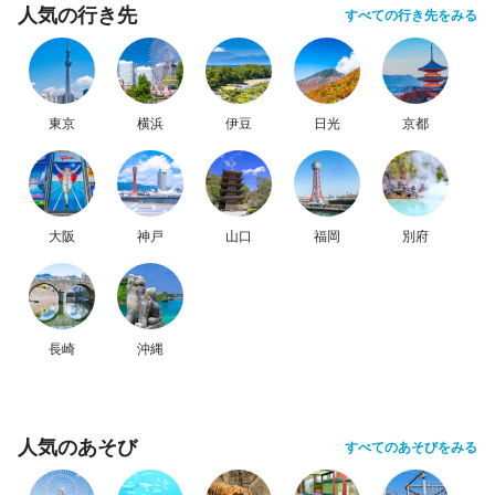
人気の行き先
すべての行き先をみる
東京
横浜
伊豆
日光
京都
大阪
神戸
山口
福岡
別府
長崎
沖縄
人気のあそび
すべてのあそびをみる