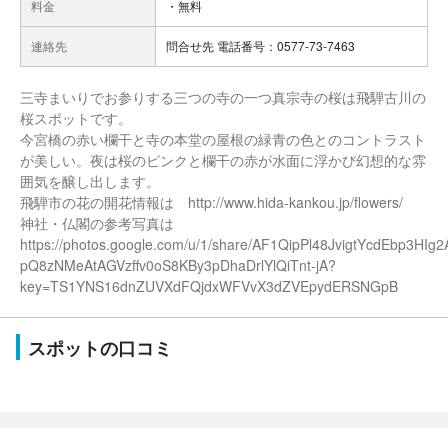
料金
・無料
連絡先
問合せ先 電話番号：0577-73-7463
三寺まいりでお参りする三つの寺の一つ真宗寺の桜は飛騨古川の
桜スポットです。
今宮橋の赤い欄干と寺の本堂の屋根の緑青の色とのコントラスト
が美しい。夜は桜のピンクと欄干の赤が水面に浮かび幻想的な雰
囲気を醸し出します。
飛騨市の花の開花情報は http://www.hida-kankou.jp/flowers/
神社・仏閣の参考写真は
https://photos.google.com/u/1/share/AF1QipPl48JvigtYcdEbp3HIg2
pQ8zNMeAtAGVzffv0oS8KBy3pDhaDrlYlQiTnt-jA?
key=TS1YNS16dnZUVXdFQjdxWFVvX3dZVEpydERSNGpB
スポットの口コミ