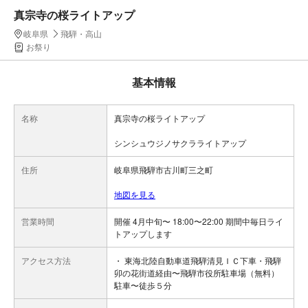
真宗寺の桜ライトアップ
岐阜県
飛騨・高山
お祭り
基本情報
名称
真宗寺の桜ライトアップ
シンシュウジノサクラライトアップ
住所
岐阜県飛騨市古川町三之町
地図を見る
営業時間
開催 4月中旬〜 18:00〜22:00 期間中毎日ライ
トアップします
アクセス方法
・ 東海北陸自動車道飛騨清見ＩＣ下車・飛騨
卯の花街道経由〜飛騨市役所駐車場（無料）
駐車〜徒歩５分