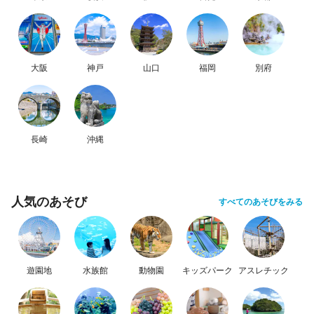
大阪
神戸
山口
福岡
別府
長崎
沖縄
人気のあそび
すべてのあそびをみる
遊園地
水族館
動物園
キッズパーク
アスレチック