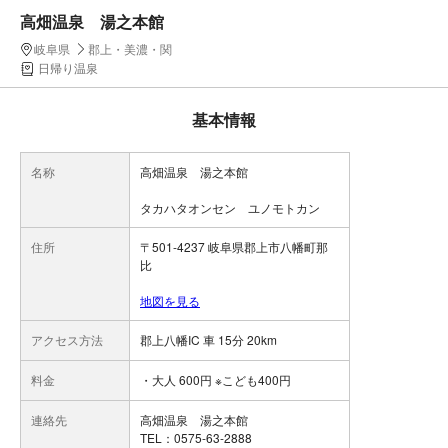
高畑温泉 湯之本館
岐阜県
郡上・美濃・関
日帰り温泉
基本情報
名称
高畑温泉 湯之本館
タカハタオンセン ユノモトカン
住所
〒501-4237 岐阜県郡上市八幡町那
比
地図を見る
アクセス方法
郡上八幡IC 車 15分 20km
料金
・大人 600円 ※こども400円
連絡先
高畑温泉 湯之本館
TEL：0575-63-2888