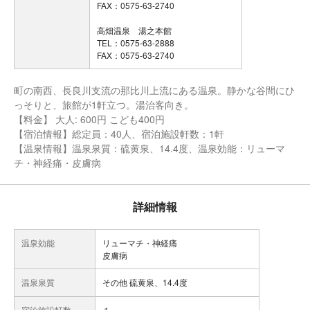
FAX：0575-63-2740
高畑温泉 湯之本館
TEL：0575-63-2888
FAX：0575-63-2740
町の南西、長良川支流の那比川上流にある温泉。静かな谷間にひ
っそりと、旅館が1軒立つ。湯治客向き。
【料金】 大人: 600円 こども400円
【宿泊情報】総定員：40人、宿泊施設軒数：1軒
【温泉情報】温泉泉質：硫黄泉、14.4度、温泉効能：リューマ
チ・神経痛・皮膚病
詳細情報
温泉効能
リューマチ・神経痛
皮膚病
温泉泉質
その他 硫黄泉、14.4度
宿泊施設軒数
１