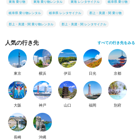
東海 乗り物
東海 乗り物レンタル
東海 レンタサイクル
岐阜県 乗り物
岐阜県 乗り物レンタル
岐阜県 レンタサイクル
郡上・美濃・関 乗り物
郡上・美濃・関 乗り物レンタル
郡上・美濃・関 レンタサイクル
人気の行き先
すべての行き先をみる
東京
横浜
伊豆
日光
京都
大阪
神戸
山口
福岡
別府
長崎
沖縄