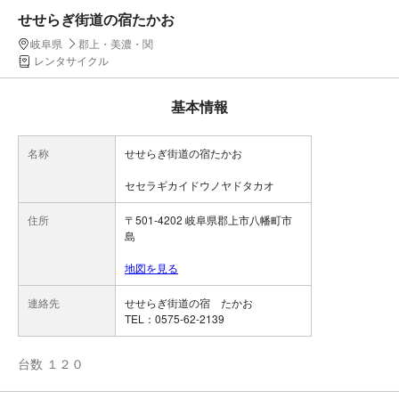
せせらぎ街道の宿たかお
岐阜県
郡上・美濃・関
レンタサイクル
基本情報
名称
せせらぎ街道の宿たかお
セセラギカイドウノヤドタカオ
住所
〒501-4202 岐阜県郡上市八幡町市
島
地図を見る
連絡先
せせらぎ街道の宿 たかお
TEL：0575-62-2139
台数 １２０