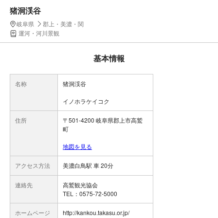
猪洞渓谷
岐阜県
郡上・美濃・関
運河・河川景観
基本情報
名称
猪洞渓谷
イノホラケイコク
住所
〒501-4200 岐阜県郡上市高鷲
町
地図を見る
アクセス方法
美濃白鳥駅 車 20分
連絡先
高鷲観光協会
TEL：0575-72-5000
ホームページ
http://kankou.takasu.or.jp/