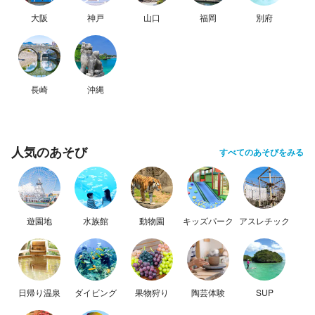
大阪
神戸
山口
福岡
別府
長崎
沖縄
人気のあそび
すべてのあそびをみる
遊園地
水族館
動物園
キッズパーク
アスレチック
日帰り温泉
ダイビング
果物狩り
陶芸体験
SUP