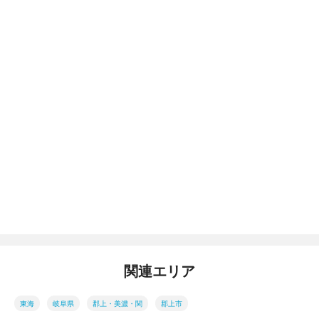
関連エリア
東海
岐阜県
郡上・美濃・関
郡上市