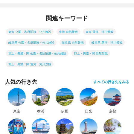
関連キーワード
東海 公園・名所旧跡・公共施設
東海 自然景観
東海 運河・河川景観
岐阜県 公園・名所旧跡・公共施設
岐阜県 自然景観
岐阜県 運河・河川景観
郡上・美濃・関 公園・名所旧跡・公共施設
郡上・美濃・関 自然景観
郡上・美濃・関 運河・河川景観
人気の行き先
すべての行き先をみる
東京
横浜
伊豆
日光
京都