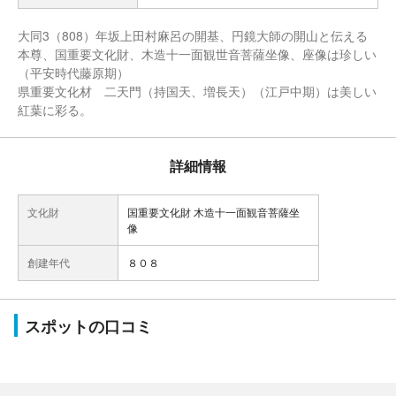
大同3（808）年坂上田村麻呂の開基、円鏡大師の開山と伝える
本尊、国重要文化財、木造十一面観世音菩薩坐像、座像は珍しい
（平安時代藤原期）
県重要文化材 二天門（持国天、増長天）（江戸中期）は美しい
紅葉に彩る。
詳細情報
文化財
国重要文化財 木造十一面観音菩薩坐
像
創建年代
８０８
スポットの口コミ