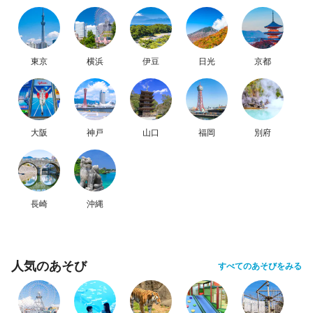
東京
横浜
伊豆
日光
京都
大阪
神戸
山口
福岡
別府
長崎
沖縄
人気のあそび
すべてのあそびをみる