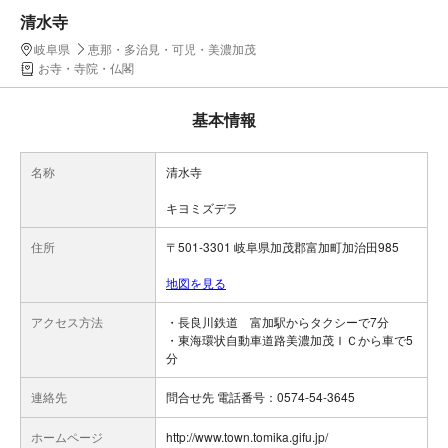
清水寺
岐阜県
恵那・多治見・可児・美濃加茂
お寺・寺院・仏閣
基本情報
名称
清水寺
キヨミズデラ
住所
〒501-3301 岐阜県加茂郡富加町加治田985
地図を見る
アクセス方法
・長良川鉄道 富加駅からタクシーで7分
・東海環状自動車道路美濃加茂ＩＣから車で5
分
連絡先
問合せ先 電話番号：0574-54-3645
ホームページ
http://www.town.tomika.gifu.jp/