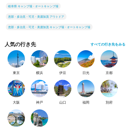
岐阜県 キャンプ場・オートキャンプ場
恵那・多治見・可児・美濃加茂 アウトドア
恵那・多治見・可児・美濃加茂 キャンプ場・オートキャンプ場
人気の行き先
すべての行き先をみる
東京
横浜
伊豆
日光
京都
大阪
神戸
山口
福岡
別府