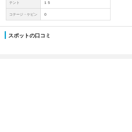
テント
１５
コテージ・ケビン
０
スポットの口コミ