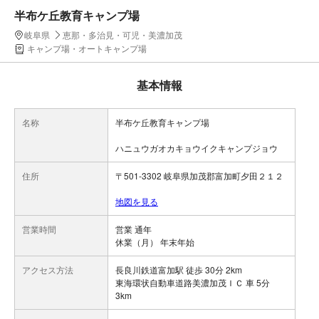
半布ケ丘教育キャンプ場
岐阜県
恵那・多治見・可児・美濃加茂
キャンプ場・オートキャンプ場
基本情報
名称
半布ケ丘教育キャンプ場
ハニュウガオカキョウイクキャンプジョウ
住所
〒501-3302 岐阜県加茂郡富加町夕田２１２
地図を見る
営業時間
営業 通年
休業（月） 年末年始
アクセス方法
長良川鉄道富加駅 徒歩 30分 2km
東海環状自動車道路美濃加茂ＩＣ 車 5分
3km