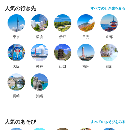
人気の行き先
すべての行き先をみる
東京
横浜
伊豆
日光
京都
大阪
神戸
山口
福岡
別府
長崎
沖縄
人気のあそび
すべてのあそびをみる